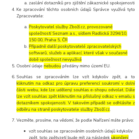
zaslání dotazníků pro zjištění zákaznické spokojenosti
Ke zpracování těchto osobních údajů Správce využívá tyto
Zpracovatele:
Poskytovatel služby Zboží.cz, provozované
společností Seznam a.s., sídlem Radlická 3294/10,
150 00, Praha 5, ČR
Případně další poskytovatelé zpracovatelských
softwarů, služeb a aplikací, které však v současné
době společnost nevyužívá
Osobní údaje
nebudou
předány mimo území EU.
Souhlas se zpracováním lze vzít kdykoliv zpět, a to
kliknutím na odkaz pro úpravu preferencí soukromí v dolní
části webu, kde lze udělený souhlas e-shopu odvolat. Dále
lze vzít souhlas zpět kliknutím na příslušný odkaz v emailu s
dotazníkem spokojenosti. V takovém případě se odhlásíte z
odběru na straně poskytovatele služby Zboží.cz
.
Vezměte, prosíme, na vědomí, že podle Nařízení máte právo:
vzít souhlas se zpracováním osobních údajů kdykoliv
zpět, toto zpětvzetí bude mít za následek
ukončení