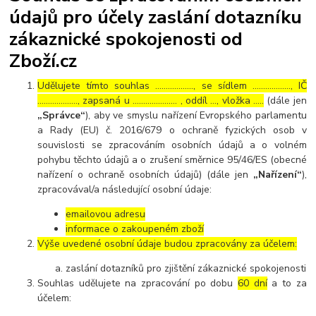
údajů pro účely zaslání dotazníku
zákaznické spokojenosti od
Zboží.cz
Udělujete tímto souhlas ……………..., se sídlem ………………, IČ
………………., zapsaná u ………………… , oddíl …, vložka …..
(dále jen
„Správce“
), aby ve smyslu nařízení Evropského parlamentu
a Rady (EU) č. 2016/679 o ochraně fyzických osob v
souvislosti se zpracováním osobních údajů a o volném
pohybu těchto údajů a o zrušení směrnice 95/46/ES (obecné
nařízení o ochraně osobních údajů) (dále jen
„Nařízení“
),
zpracovával/a následující osobní údaje:
emailovou adresu
informace o zakoupeném zboží
Výše uvedené osobní údaje budou zpracovány za účelem:
zaslání dotazníků pro zjištění zákaznické spokojenosti
Souhlas udělujete na zpracování po dobu
60 dní
a to za
účelem: