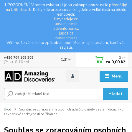
UPOZORNĚNÍ: V tomto eshopu již jdou zakoupit pouze naše
přednášky
na USB discích
. Knihy zde prezentované najdete z velké části na těchto
eshopech:
listynadeje.cz
adventime.cz
adventorion.cz
jupos.cz
maranatha.cz
Věříme, že vám i tímto způsobem pomůžeme najít literaturu, která vás
zaujala.
0
ks
+420 704 105 305
CZK
za
0,00 Kč
(Po-Čt, 8-16 hod.)
Menu
Hledat
Úvod
Souhlas se zpracováním osobních údajů pro účely zaslání dotazníku
zákaznické spokojenosti od Zboží.cz
Souhlas se zpracováním osobních