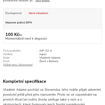
poválečné období, př...
celý popis
Dostupnost
Není skladem
Nejsme plátci DPH
100 Kč
/
ks
Momentálně není k dispozici
Číslo produktu:
JUP-ZZ-4
Výrobce:
Jupos
Autor:
Vladimír Adame
Druh:
Život s Bohem
Hlídat cenu / dostupnost
Kompletní specifikace
Vladimír Adame pochází ze Slovenska. Jeho rodiče přijali adventní
poselství ještě před jeho narozením. Proto se ve vzpomínání na
prvních třicet let svého života zmiňuje také o nich a o
okolnostech, které formovaly jejich životní nasměrování.