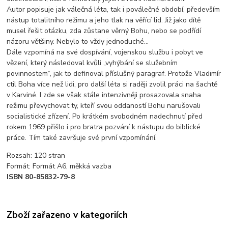
Autor popisuje jak válečná léta, tak i poválečné období, především
nástup totalitního režimu a jeho tlak na věřící lid. Již jako dítě
musel řešit otázku, zda zůstane věrný Bohu, nebo se podřídí
názoru většiny. Nebylo to vždy jednoduché…
Dále vzpomíná na své dospívání, vojenskou službu i pobyt ve
vězení, který následoval kvůli „vyhýbání se služebním
povinnostem“, jak to definoval příslušný paragraf. Protože Vladimír
ctil Boha více než lidi, pro další léta si raději zvolil práci na šachtě
v Karviné. I zde se však stále intenzivněji prosazovala snaha
režimu převychovat ty, kteří svou oddaností Bohu narušovali
socialistické zřízení. Po krátkém svobodném nadechnutí před
rokem 1969 přišlo i pro bratra pozvání k nástupu do biblické
práce. Tím také završuje své první vzpomínání.
Rozsah: 120 stran
Formát: Formát A6, měkká vazba
ISBN 80-85832-79-8
Zboží zařazeno v kategoriích