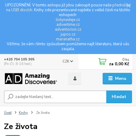
UPOZORNĚNÍ: V tomto eshopu již jdou zakoupit pouze naše
přednášky
na USB discích
. Knihy zde prezentované najdete z velké části na těchto
eshopech:
listynadeje.cz
adventime.cz
adventorion.cz
jupos.cz
maranatha.cz
Věříme, že vám i tímto způsobem pomůžeme najít literaturu, která vás
zaujala.
0
ks
+420 704 105 305
CZK
za
0,00 Kč
(Po-Čt, 8-16 hod.)
Menu
Hledat
Úvod
Knihy
Ze života
Ze života