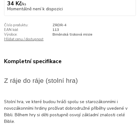
34 Kč
/
ks
Momentálně není k dispozici
Číslo produktu:
ZRDR-4
EAN kód:
113
Výrobce:
Brněnská tisková misie
Hlídat cenu / dostupnost
Kompletní specifikace
Z ráje do ráje (stolní hra)
Stolní hra, ve které budou hráči spolu se starozákonními i
novozákonními hrdiny prožívat dobrodružné příběhy uvedené v
Bibli. Během hry si děti postupně osvojí základní znalosti celé
Bible.