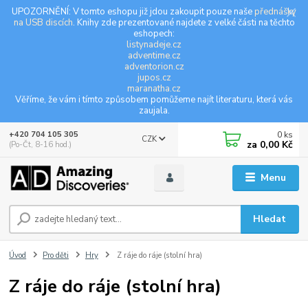
UPOZORNĚNÍ: V tomto eshopu již jdou zakoupit pouze naše
přednášky
na USB discích
. Knihy zde prezentované najdete z velké části na těchto
eshopech:
listynadeje.cz
adventime.cz
adventorion.cz
jupos.cz
maranatha.cz
Věříme, že vám i tímto způsobem pomůžeme najít literaturu, která vás
zaujala.
0
ks
+420 704 105 305
CZK
za
0,00 Kč
(Po-Čt, 8-16 hod.)
Menu
Hledat
Úvod
Pro děti
Hry
Z ráje do ráje (stolní hra)
Z ráje do ráje (stolní hra)