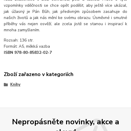
vzpomínky vděčnosti se chce opět podělit, aby ještě více ukázal,
jak úžasný je Pán Bůh, jak předivným způsobem zasahuje do
našich životů a jak nás mění ke svému obrazu. Úsměvné i smutné
příběhy vás nejen osvěží, ale zcela jistě se stanou i inspirací k
mnoha zamyšlením.
Rozsah: 136 str.
Formát: A5, měkká vazba
ISBN 978-80-85832-02-7
Zboží zařazeno v kategoriích
Knihy
Nepropásněte novinky, akce a