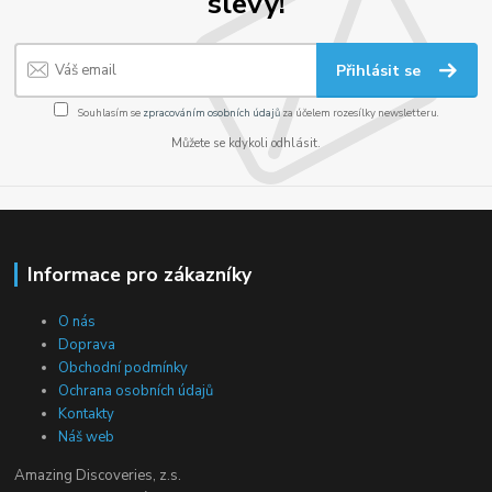
slevy!
Přihlásit se
Souhlasím se
zpracováním osobních údajů
za účelem rozesílky newsletteru.
Můžete se kdykoli odhlásit.
Informace pro zákazníky
O nás
Doprava
Obchodní podmínky
Ochrana osobních údajů
Kontakty
Náš web
Amazing Discoveries, z.s.