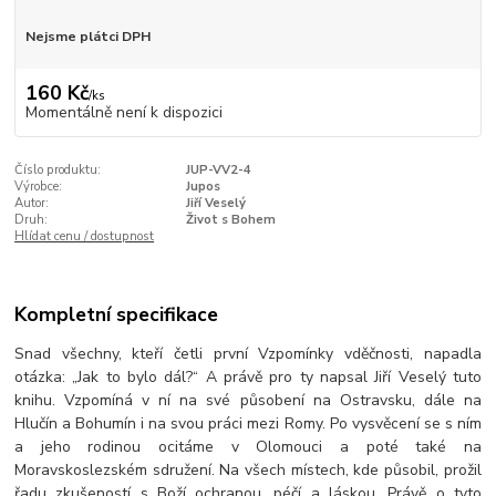
Nejsme plátci DPH
160 Kč
/
ks
Momentálně není k dispozici
Číslo produktu:
JUP-VV2-4
Výrobce:
Jupos
Autor:
Jiří Veselý
Druh:
Život s Bohem
Hlídat cenu / dostupnost
Kompletní specifikace
Snad všechny, kteří četli první Vzpomínky vděčnosti, napadla
otázka: „Jak to bylo dál?“ A právě pro ty napsal Jiří Veselý tuto
knihu. Vzpomíná v ní na své působení na Ostravsku, dále na
Hlučín a Bohumín i na svou práci mezi Romy. Po vysvěcení se s ním
a jeho rodinou ocitáme v Olomouci a poté také na
Moravskoslezském sdružení. Na všech místech, kde působil, prožil
řadu zkušeností s Boží ochranou, péčí a láskou. Právě o tyto