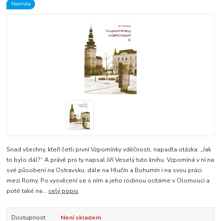
Novinka
Snad všechny, kteří četli první Vzpomínky vděčnosti, napadla otázka: „Jak
to bylo dál?“ A právě pro ty napsal Jiří Veselý tuto knihu. Vzpomíná v ní na
své působení na Ostravsku, dále na Hlučín a Bohumín i na svou práci
mezi Romy. Po vysvěcení se s ním a jeho rodinou ocitáme v Olomouci a
poté také na...
celý popis
Dostupnost
Není skladem