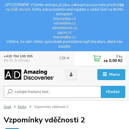
UPOZORNĚNÍ: V tomto eshopu již jdou zakoupit pouze naše
přednášky
na USB discích
. Knihy zde prezentované najdete z velké části na těchto
eshopech:
listynadeje.cz
adventime.cz
adventorion.cz
jupos.cz
maranatha.cz
Věříme, že vám i tímto způsobem pomůžeme najít literaturu, která vás
zaujala.
0
ks
+420 704 105 305
CZK
za
0,00 Kč
(Po-Čt, 8-16 hod.)
Menu
Hledat
Úvod
Knihy
Vzpomínky vděčnosti 2
Vzpomínky vděčnosti 2