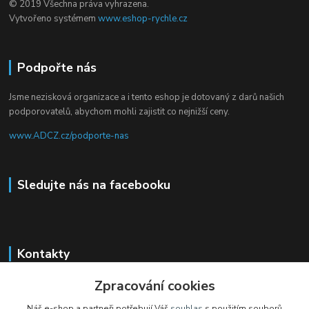
© 2019 Všechna práva vyhrazena.
Vytvořeno systémem
www.eshop-rychle.cz
Podpořte nás
Jsme nezisková organizace a i tento eshop je dotovaný z darů našich
podporovatelů, abychom mohli zajistit co nejnižší ceny.
www.ADCZ.cz/podporte-nas
Sledujte nás na facebooku
Kontakty
Zpracování cookies
+420 704 105 305
(Po-Čt, 8-16 hod.)
Náš e-shop a partneři potřebují Váš
souhlas
s použitím souborů