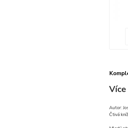
Komple
Více
Autor: J
Čtivá kní