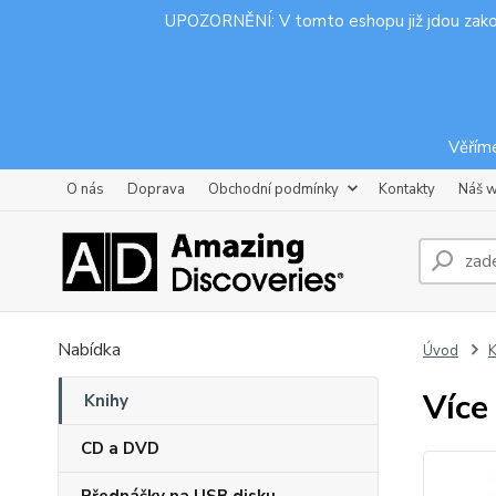
UPOZORNĚNÍ: V tomto eshopu již jdou zak
Věříme
O nás
Doprava
Obchodní podmínky
Kontakty
Náš 
Nabídka
Úvod
K
Více
Knihy
CD a DVD