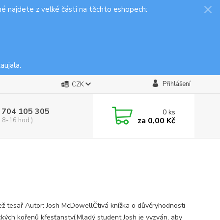
é najdete z velké části na těchto eshopech:
aujala.
Přihlášení
CZK
 704 105 305
0
ks
za
0,00 Kč
, 8-16 hod.)
ež tesař Autor: Josh McDowellČtivá knížka o důvěryhodnosti
ických kořenů křesťanství.Mladý student Josh je vyzván, aby