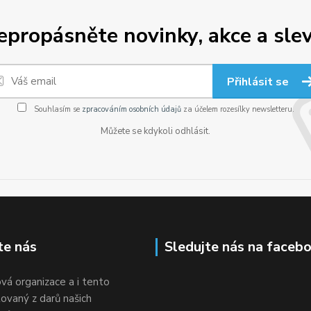
epropásněte novinky, akce a slev
Přihlásit se
Souhlasím se
zpracováním osobních údajů
za účelem rozesílky newsletteru.
Můžete se kdykoli odhlásit.
te nás
Sledujte nás na faceb
vá organizace a i tento
ovaný z darů našich