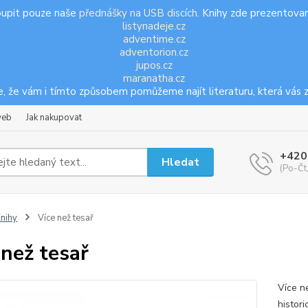
oupit pouze naše
přednášky na USB discích
. Knihy zde prezentovan
listynadeje.cz
adventime.cz
adventorion.cz
jupos.cz
maranatha.cz
, že vám i tímto způsobem pomůžeme najít literaturu, která vás z
web
Jak nakupovat
+420
Hledat
(Po-Čt
nihy
Více než tesař
 než tesař
Více n
histor