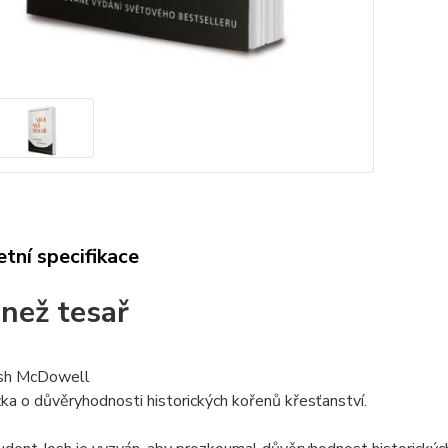
tní specifikace
 než tesař
osh McDowell
žka o důvěryhodnosti historických kořenů křesťanství.