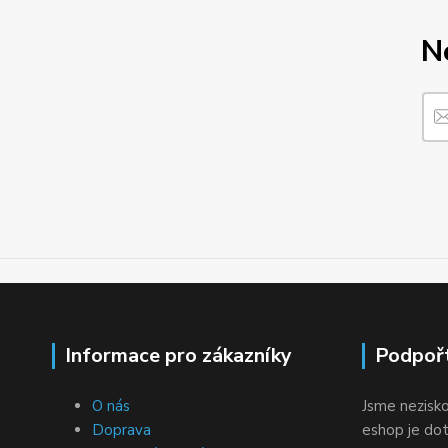
N
Informace pro zákazníky
Podpoř
O nás
Jsme nezisko
Doprava
eshop je dot