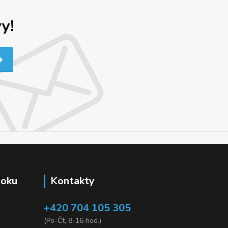
y!
ooku
Kontakty
+420 704 105 305
(Po-Čt, 8-16 hod.)