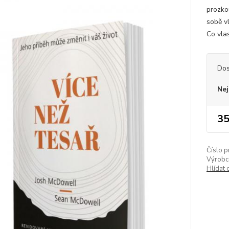
prozko
sobě v
Co vlas
Dos
Nej
35
Číslo p
Výrobc
Hlídat 