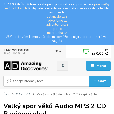
UPOZORNĚNÍ: V tomto eshopu již jdou zakoupit pouze naše
přednášky
na USB discích
. Knihy zde prezentované najdete z velké části na těchto
eshopech:
listynadeje.cz
adventime.cz
adventorion.cz
jupos.cz
maranatha.cz
Věříme, že vám i tímto způsobem pomůžeme najít literaturu, která vás
zaujala.
0
ks
+420 704 105 305
CZK
za
0,00 Kč
(Po-Čt, 8-16 hod.)
Menu
Hledat
Úvod
CD a DVD
Velký spor věků Audio MP3 2 CD Papírový obal
Velký spor věků Audio MP3 2 CD
Papírový obal