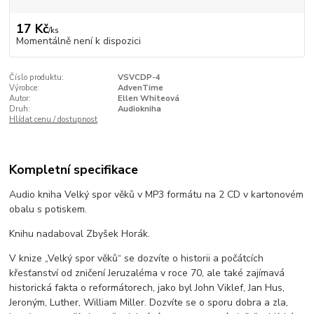
17 Kč
/
ks
Momentálně není k dispozici
Číslo produktu:
VSVCDP-4
Výrobce:
AdvenTime
Autor:
Ellen Whiteová
Druh:
Audiokniha
Hlídat cenu / dostupnost
Kompletní specifikace
Audio kniha Velký spor věků v MP3 formátu na 2 CD v kartonovém
obalu s potiskem.
Knihu nadaboval Zbyšek Horák.
V knize „Velký spor věků“ se dozvíte o historii a počátcích
křesťanství od zničení Jeruzaléma v roce 70, ale také zajímavá
historická fakta o reformátorech, jako byl John Viklef, Jan Hus,
Jeroným, Luther, William Miller. Dozvíte se o sporu dobra a zla,