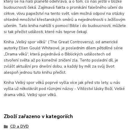
který se na naší planetě odehrává, a o tom, co nás ještě v blízké
budoucnosti čeká. Zajímavá fakta o pronikání falešného učení do
církve, vlivu papežství na tento svět, vám možná odpoví na otázky
ohledně množství křesťanských směrů a nejednotnosti s Ježíšovým
učením. Tato kniha nahlíží s pomocí Bible i do budoucnosti, můžete
si tak přečíst události, které nás teprve čekají.
Kniha „Velký spor věků“ (The Great Controversy), od americké
autorky Ellen Gould Whiteové, je posledním dílem pětidílné série
„Drama věků“, která pojednává o Biblických událostech od
stvoření světa až po konečné zničení zla. Tento poslední díl, je
zvlášť aktuální pro dnešní dobu, a každý by měl za svůj život
alespoň jednou tuto knihu přečíst.
Kniha Velký spor věků poprvé vyšla více jak před sto lety, u nás
vyšla už několikrát pod různými názvy - Vítězství lásky Boží, Velké
drama věků, Velký spor věků.
Zboží zařazeno v kategoriích
CD a DVD