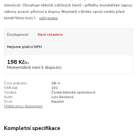
minulosti. Obsahuje několik odlišných žánrů – příběhy, kronikářské zápisy,
zákony, poezii, přísloví a dopisy. Nejstarší z těchto spisů vznikly před
téměř třemi tisíci l...
celý popis
Dostupnost
Není skladem
Nejsme plátci DPH
198 Kč
/
ks
Momentálně není k dispozici
Číslo produktu:
SB-4
EAN kód:
162
Výrobce:
Česká biblická společnost
Autor:
Lois Rocková
Druh:
Naučné
Hlídat cenu / dostupnost
Kompletní specifikace