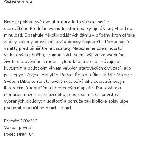
Světem bible
Bible je poklad světové literatury. Je to sbírka spisů ze
starověkého Předního východu, která poskytuje úžasný vhled do
minulosti. Obsahuje několik odlišných žánrů – příběhy, kronikářské
zápisy, zákony, poezii, přísloví a dopisy. Nejstarší z těchto spisů
vznikly před téměř třemi tisíci lety. Nalezneme zde množství
velkolepých příběhů, dramatických scén i výjevů ze všedního
života starověkého Izraele. Tyto události se odehrávají pod
kulturním a politickým vlivem velkých starověkých civilizací, jako
jsou Egypt, Asýrie, Babylón, Persie, Řecko a Římská říše. V knize
Světem Bible tento starověký svět ožívá díky celostránkovým
ilustracím, fotografiím a přehledným mapkám. Poutavý text
čtenářům názorně přiblíží dobu, prostředí a širší souvislosti
vybraných biblických událostí a pomůže tak biblické spisy lépe
pochopit a poučit se o nich i z nich.
Formát: 260x215
Vazba:
pevná
Počet stran:
64