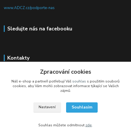
www.ADCZ.cz/podporte-nas
Sledujte nás na facebooku
Kontakty
+420 704 105 305
Zpracování cookies
(Po-Čt, 8-16 hod.)
Náš e-shop a partneři potřebují Váš
souhlas
s použitím souborů
cookies, aby Vám mohli zobrazovat informace týkající se Vašich
eshop@adcz.cz
zájmů.
Souhlasím
Nastavení
Souhlas můžete odmítnout
zde
.
Vytvořeno na
Eshop-rychle.cz