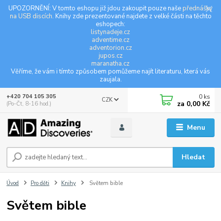
UPOZORNĚNÍ: V tomto eshopu již jdou zakoupit pouze naše
přednášky
na USB discích
. Knihy zde prezentované najdete z velké části na těchto
eshopech:
listynadeje.cz
adventime.cz
adventorion.cz
jupos.cz
maranatha.cz
Věříme, že vám i tímto způsobem pomůžeme najít literaturu, která vás
zaujala.
0
ks
+420 704 105 305
CZK
za
0,00 Kč
(Po-Čt, 8-16 hod.)
Menu
Hledat
Úvod
Pro děti
Knihy
Světem bible
Světem bible