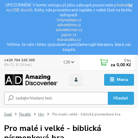
UPOZORNĚNÍ: V tomto eshopu již jdou zakoupit pouze naše
přednášky
na USB discích
. Knihy zde prezentované najdete z velké části na těchto
eshopech:
listynadeje.cz
adventime.cz
adventorion.cz
jupos.cz
maranatha.cz
Věříme, že vám i tímto způsobem pomůžeme najít literaturu, která vás
zaujala.
0
ks
+420 704 105 305
CZK
za
0,00 Kč
(Po-Čt, 8-16 hod.)
Menu
Hledat
Úvod
Pro děti
Hry
Pro malé i velké - biblická písmenková hra
Pro malé i velké - biblická
písmenková hra