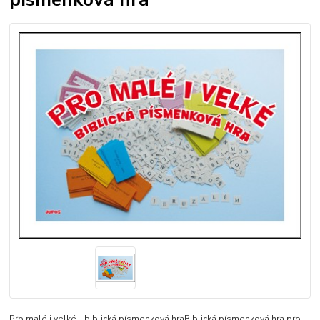
Pro malé i velké - biblická písmenková hraBiblická písmenková hra pro