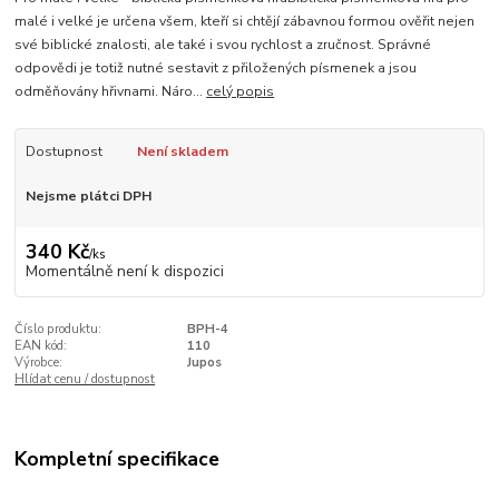
malé i velké je určena všem, kteří si chtějí zábavnou formou ověřit nejen
své biblické znalosti, ale také i svou rychlost a zručnost. Správné
odpovědi je totiž nutné sestavit z přiložených písmenek a jsou
odměňovány hřivnami. Náro...
celý popis
Dostupnost
Není skladem
Nejsme plátci DPH
340 Kč
/
ks
Momentálně není k dispozici
Číslo produktu:
BPH-4
EAN kód:
110
Výrobce:
Jupos
Hlídat cenu / dostupnost
Kompletní specifikace