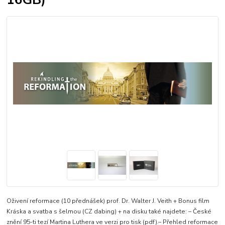
Oživení reformace (10 přednášek) prof. Dr. Walter J. Veith + Bonus film
Kráska a svatba s šelmou (CZ dabing) + na disku také najdete: – České
znění 95-ti tezí Martina Luthera ve verzi pro tisk (pdf).– Přehled reformace