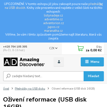
UPOZORNĚNÍ: V tomto eshopu již jdou zakoupit pouze naše
přednášky
na USB discích
. Knihy zde prezentované najdete z velké části na těchto
eshopech:
listynadeje.cz
adventime.cz
adventorion.cz
jupos.cz
maranatha.cz
Věříme, že vám i tímto způsobem pomůžeme najít literaturu, která vás
zaujala.
0
ks
+420 704 105 305
CZK
za
0,00 Kč
(Po-Čt, 8-16 hod.)
Menu
Hledat
Úvod
Přednášky na USB disku
Oživení reformace (USB disk 16GB)
Oživení reformace (USB disk
16GB)