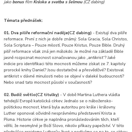
jako
bonus
film
Kráska a svatba s šelmou
(CZ dabing)
Témata přednášek:
01. Dva pilíře reformační naděje
(CZ dabing)
- Existují dva pilíře
reformace. První z nich je dobře známý: Sola Gracia, Sola Christos,
Sola Scriptura – Pouze milostí, Pouze Kristus, Pouze Bible. Druhý
pilíř reformace však zná jen málokdo. Je možné na základě Bible
jasně rozpoznat mocnost označovanou jako „antikrist“? Jaké
indicie pro identifikaci této mocnosti můžeme získat ze 7. kapitoly
prorocké knihy Daniel? Jsou dostatečné a přesvědčivé? Existoval
antikrist v dávné minulosti nebo se objeví v daleké budoucnosti?
Nebo snad tato mocnost působí v současnosti?
02. Budiž světlo
(CZ titulky)
- V době Martina Luthera vládla
tehdejší Evropě katolická církev. Jednalo se o nábožensko-
politickou mocnost, která byla autoritou pro krále i královny.
Luther oponoval očividně nesprávnému představení Krista a
Písma. Historie církve je naplněna pronásledováním těch, kteří
věřili, že neomylné je Boží Slovo, nikoliv příkazy papežství. V této
přednášce projdeme Lutherův život a podíváme se na to, co církev