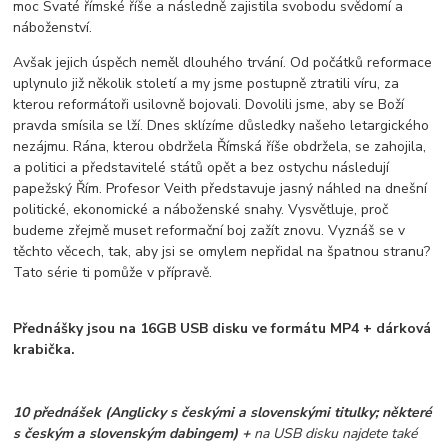
moc Svaté římské říše a následně zajistila svobodu svědomí a
náboženství.
Avšak jejich úspěch neměl dlouhého trvání. Od počátků reformace
uplynulo již několik století a my jsme postupně ztratili víru, za
kterou reformátoři usilovně bojovali. Dovolili jsme, aby se Boží
pravda smísila se lží. Dnes sklízíme důsledky našeho letargického
nezájmu. Rána, kterou obdržela Římská říše obdržela, se zahojila,
a politici a představitelé států opět a bez ostychu následují
papežský Řím. Profesor Veith představuje jasný náhled na dnešní
politické, ekonomické a náboženské snahy. Vysvětluje, proč
budeme zřejmě muset reformační boj zažít znovu. Vyznáš se v
těchto věcech, tak, aby jsi se omylem nepřidal na špatnou stranu?
Tato série ti pomůže v přípravě.
Přednášky jsou na 16GB USB disku ve formátu MP4
+ dárková
krabička.
10 přednášek (Anglicky s českými a slovenskými titulky; některé
s českým a slovenským dabingem) +
na USB disku najdete také