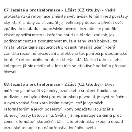
07. Jezuité a protireformace - 1.část (CZ titulky)
- Velká
protestantská reformace změnila svět, avšak téměř ihned povstaly
síly, které si daly za cíl zmařit její velkolepý dopad a přivést svět
zpátky do souladu s papežským učením. Jezuitům se podařilo
získat opoziční místo u každého soudu a hledali způsob, jak
podkopat cestu a zkorumpovat muže a ženy, kteří bojovali za
Krista. Skrze tajné společnosti prosadili falešná učení, která
zamlžila rozumné uvažování a efektivně tak pohřbili protestantské
hnutí. Z reformačního hnutí, za kterým stál Martin Luther a jeho
kolegové, již nic nezůstalo. Jezuitům se efektivně podařilo přepsat
historii.
08. Jezuité a protireformace - 2.část (CZ titulky)
- Dnes
můžeme jasně vidět výsledky jezuitského snažení. Kamkoli se
podíváme, co bylo kdysi protestantskou pevností, je nyní změněno
a nyní vzdává čest katolickým svatým, což je výsměch
reformátorům a jejich poselství. Ikony papežství jsou zpět a
obnovují bašty katolicismu. Svět si již nepamatuje za čím či proti
čemu reformátoři skutečně stáli. Tato přednáška zkoumá dopad
jezuitské teologie na náboženství dnešního světa.