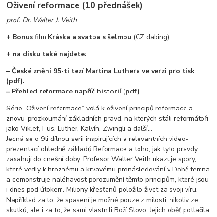
Oživení reformace (10 přednášek)
prof. Dr. Walter J. Veith
+ Bonus
film
Kráska a svatba s šelmou
(CZ dabing)
+ na disku také najdete:
– České znění 95-ti tezí Martina Luthera ve verzi pro tisk
(pdf).
– Přehled reformace napříč historií (pdf).
Série „Oživení reformace“ volá k oživení principů reformace a
znovu-prozkoumání základních pravd, na kterých stáli reformátoři
jako Viklef, Hus, Luther, Kalvín, Zwingli a další…
Jedná se o 9ti dílnou sérii inspirujících a relevantních video-
prezentací ohledně základů Reformace a toho, jak tyto pravdy
zasahují do dnešní doby. Profesor Walter Veith ukazuje spory,
které vedly k hroznému a krvavému pronásledování v Době temna
a demonstruje naléhavost porozumění těmto principům, které jsou
i dnes pod útokem. Miliony křesťanů položilo život za svoji víru.
Například za to, že spasení je možné pouze z milosti, nikoliv ze
skutků, ale i za to, že sami vlastnili Boží Slovo. Jejich oběť potlačila