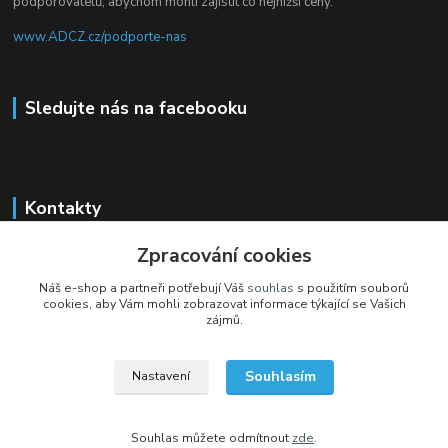
podporovatelů, abychom mohli zajistit co nejnižší ceny.
www.ADCZ.cz/podporte-nas
Sledujte nás na facebooku
Kontakty
Zpracování cookies
+420 704 105 305
(Po-Čt, 8-16 hod.)
Náš e-shop a partneři potřebují Váš
souhlas
s použitím souborů
cookies, aby Vám mohli zobrazovat informace týkající se Vašich
eshop@adcz.cz
zájmů.
Souhlasím
Nastavení
Souhlas můžete odmítnout
zde
.