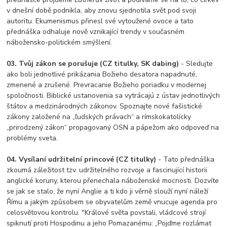
v dnešní době podnikla, aby znovu sjednotila svět pod svoji
autoritu. Ekumenismus přinesl své vytoužené ovoce a tato
přednáška odhaluje nově vznikající trendy v současném
nábožensko-politickém smýšlení.
03. Tvůj zákon se porušuje (CZ titulky, SK dabing)
- Sledujte
ako boli jednotlivé prikázania Božieho desatora napadnuté,
zmenené a zrušené. Prevracanie Božieho poriadku v modernej
spoločnosti. Biblické ustanovenia sa vytrácajú z ústav jednotlivých
štátov a medzinárodných zákonov. Spoznajte nové fašistické
zákony založené na „ľudských právach“ a rímskokatolícky
„prirodzený zákon“ propagovaný OSN a pápežom ako odpoveď na
problémy sveta.
04. Vysílaní udržitelní princové (CZ titulky)
- Tato přednáška
zkoumá záležitost tzv. udržitelného rozvoje a fascinující historii
anglické koruny, kterou přenechala náboženské mocnosti. Dozvíte
se jak se stalo, že nyní Anglie a ti kdo ji věrně slouží nyní náleží
Římu a jakým způsobem se obyvatelům země vnucuje agenda pro
celosvětovou kontrolu. "Králové světa povstali, vládcové strojí
spiknutí proti Hospodinu a jeho Pomazanému: „Pojďme rozlámat