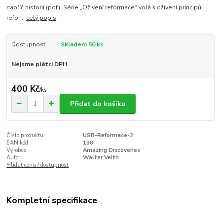
napříč historií (pdf). Série „Oživení reformace“ volá k oživení principů
refor...
celý popis
Dostupnost
Skladem 50 ks
Nejsme plátci DPH
400 Kč
/
ks
Přidat do košíku
Číslo produktu:
USB-Reformace-2
EAN kód:
138
Výrobce:
Amazing Discoveries
Autor:
Walter Veith
Hlídat cenu / dostupnost
Kompletní specifikace