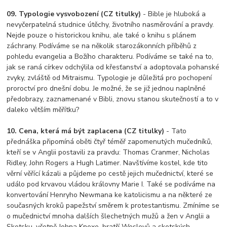
09. Typologie vysvobození (CZ titulky)
- Bible je hluboká a
nevyčerpatelná studnice útěchy, životního nasměrování a pravdy.
Nejde pouze o historickou knihu, ale také o knihu s plánem
záchrany. Podíváme se na několik starozákonních příběhů z
pohledu evangelia a Božího charakteru. Podíváme se také na to,
jak se raná církev odchýlila od křesťanství a adoptovala pohanské
zvyky, zvláště od Mitraismu. Typologie je důležitá pro pochopení
proroctví pro dnešní dobu. Je možné, že se již jednou naplněné
předobrazy, zaznamenané v Bibli, znovu stanou skutečností a to v
daleko větším měřítku?
10. Cena, která má být zaplacena (CZ titulky)
- Tato
přednáška připomíná oběti čtyř téměř zapomenutých mučedníků,
kteří se v Anglii postavili za pravdu: Thomas Cranmer, Nicholas
Ridley, John Rogers a Hugh Latimer. Navštívíme kostel, kde tito
věrní věřící kázali a půjdeme po cestě jejich mučednictví, které se
událo pod krvavou vládou královny Marie I. Také se podíváme na
konvertování Henryho Newmana ke katolicismu a na některé ze
současných kroků papežství směrem k protestantismu. Zmíníme se
o mučednictví mnoha dalších šlechetných mužů a žen v Anglii a
Skotsku, včetně Johna Knoxe, bratří Wesleyů a skotských