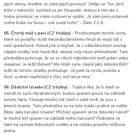
jejich okovy, shoďme ze sebe jejich provazy!“ Směje se Ten, jenž
trůní v nebesích, vysmívá se jim Hospodin. Jednou k nim ale v
hněvu promluví, ve svém rozlícení je vyděsí: „Já sám jsem ustanovil
svého krále na Sionu – své svaté hoře!“ – Žalm 2:2-6
05. Čtvrtý muž v peci (CZ titulky)
- Prozkoumejte mnohé cesty,
které se podařilo vložit mezináboženskému hnutí do mysli lidí v
naší společnosti. Pokud jste si mysleli, že v náboženstvích existují
nějaké rozdíly, toto hnutí říká, abyste svůj názor přehodnotili. Tato
přednáška potvrzuje, že se ze všech náboženství tvoří jeden velký
slepenec. Je Ježíš Bohem? Má Alláh syna, stejně jako biblický Bůh?
Ježíš do tohoto zmatku prohlašuje: „Já jsem ta cesta, pravda a
život, a nikdo nepřichází k Otci, než skrze mne.“
06. Dědictví Izraele (CZ titulky)
- Tradice říká, že ti, kteří se
narodí ze synů Abrahámových, budou spaseni pouze na základě
tohoto faktu. Existuje mnoho lidí, kteří o sobě tvrdí, že jsou z
kmenů Izraele. Tato přednáška se na tuto tradici podívá ve světle
Bible. Jaký byl úkol Izraele? Přichází spasení skrze židovský národ?
Je možné být spasen na základě mého narození? Podíváme se
také na význam židovských svátků a na otázku pravého Ježíšova
jména.