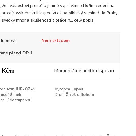
, že i vás osloví prosté a jemné vyprávění o Božím vedení na
z prostějovského knihkupectví až na biblický seminář do Prahy.
 svědky mnoha zkušeností z práce n...
celý popis
tupnost
Není skladem
sme plátci DPH
 Kč
Momentálně není k dispozici
/
ks
roduktu:
JUP-OZ-4
Výrobce:
Jupos
Josef Šimek
Druh:
Život s Bohem
cenu / dostupnost