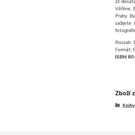
Již desá
Věříme, ž
Prahy. B
zažijete
fotografi
Rozsah: 
Formát: 
ISBN 80
Zboží 
Knihy