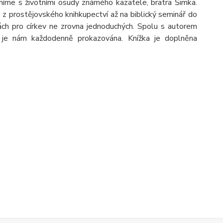
míme s životními osudy známého kazatele, bratra Šimka.
 z prostějovského knihkupectví až na biblický seminář do
ch pro církev ne zrovna jednoduchých. Spolu s autorem
á je nám každodenně prokazována. Knížka je doplněna