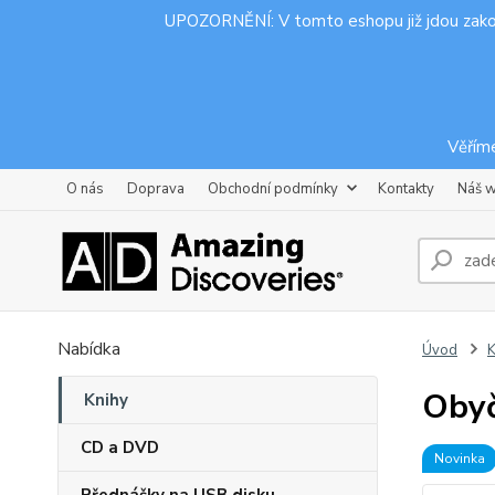
UPOZORNĚNÍ: V tomto eshopu již jdou zak
Věříme
O nás
Doprava
Obchodní podmínky
Kontakty
Náš 
Nabídka
Úvod
K
Obyč
Knihy
CD a DVD
Novinka