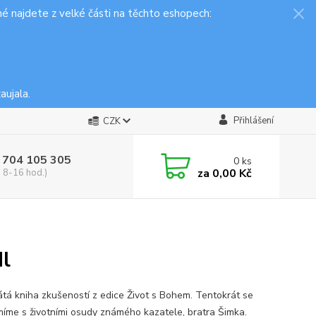
é najdete z velké části na těchto eshopech:
aujala.
Přihlášení
CZK
 704 105 305
0
ks
za
0,00 Kč
, 8-16 hod.)
dl
sátá kniha zkušeností z edice Život s Bohem. Tentokrát se
íme s životními osudy známého kazatele, bratra Šimka.