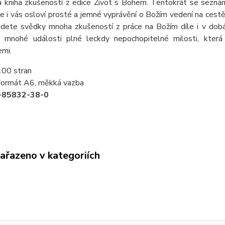
tá kniha zkušeností z edice Život s Bohem. Tentokrát se sezná
e i vás osloví prosté a jemné vyprávění o Božím vedení na cestě
udete svědky mnoha zkušeností z práce na Božím díle i v dobá
 i mnohé události plné leckdy nepochopitelné milosti, kter
emi.
100 stran
Formát A6, měkká vazba
-85832-38-0
zařazeno v kategoriích