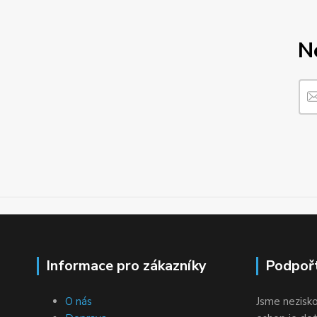
N
Informace pro zákazníky
Podpoř
O nás
Jsme nezisko