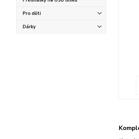
Přednášky na USB disku
Pro děti
Dárky
Komple