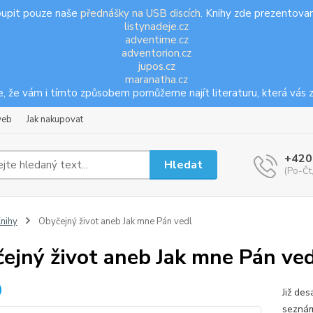
oupit pouze naše
přednášky na USB discích
. Knihy zde prezentovan
listynadeje.cz
adventime.cz
adventorion.cz
jupos.cz
maranatha.cz
, že vám i tímto způsobem pomůžeme najít literaturu, která vás z
web
Jak nakupovat
+420
Hledat
(Po-Čt
nihy
Obyčejný život aneb Jak mne Pán vedl
ejný život aneb Jak mne Pán ve
Již de
seznám