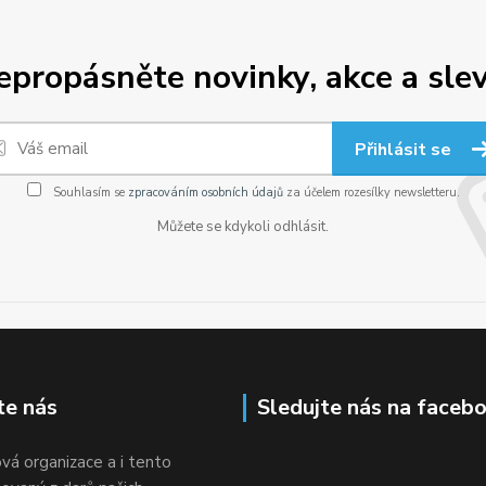
epropásněte novinky, akce a slev
Přihlásit se
Souhlasím se
zpracováním osobních údajů
za účelem rozesílky newsletteru.
Můžete se kdykoli odhlásit.
te nás
Sledujte nás na faceb
vá organizace a i tento