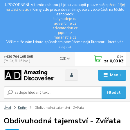
UPOZORNĚNÍ: V tomto eshopu již jdou zakoupit pouze naše
přednášky
na USB discích
. Knihy zde prezentované najdete z velké části na těchto
eshopech:
listynadeje.cz
adventime.cz
adventorion.cz
jupos.cz
maranatha.cz
Věříme, že vám i tímto způsobem pomůžeme najít literaturu, která vás
zaujala.
0
ks
+420 704 105 305
CZK
za
0,00 Kč
(Po-Čt, 8-16 hod.)
Menu
Hledat
Úvod
Knihy
Obdivuhodná tajemství - Zvířata
Obdivuhodná tajemství - Zvířata