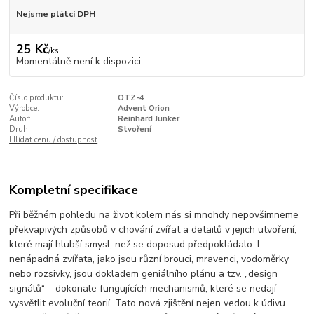
Nejsme plátci DPH
25 Kč
/
ks
Momentálně není k dispozici
Číslo produktu:
OTZ-4
Výrobce:
Advent Orion
Autor:
Reinhard Junker
Druh:
Stvoření
Hlídat cenu / dostupnost
Kompletní specifikace
Při běžném pohledu na život kolem nás si mnohdy nepovšimneme
překvapivých způsobů v chování zvířat a detailů v jejich utvoření,
které mají hlubší smysl, než se doposud předpokládalo. I
nenápadná zvířata, jako jsou různí brouci, mravenci, vodoměrky
nebo rozsivky, jsou dokladem geniálního plánu a tzv. „design
signálů“ – dokonale fungujících mechanismů, které se nedají
vysvětlit evoluční teorií. Tato nová zjištění nejen vedou k údivu