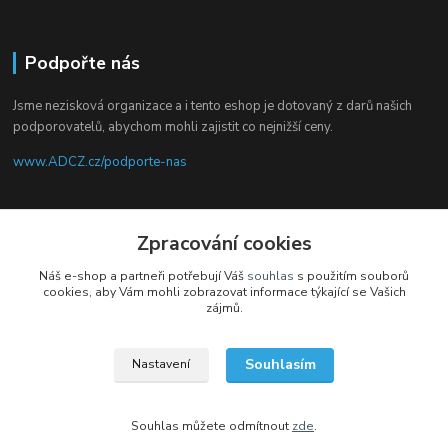
Podpořte nás
Jsme nezisková organizace a i tento eshop je dotovaný z darů našich
podporovatelů, abychom mohli zajistit co nejnižší ceny.
www.ADCZ.cz/podporte-nas
Sledujte nás na facebooku
Zpracování cookies
Náš e-shop a partneři potřebují Váš
souhlas
s použitím souborů
cookies, aby Vám mohli zobrazovat informace týkající se Vašich
zájmů.
Kontakty
Souhlasím
Nastavení
+420 704 105 305
(Po-Čt, 8-16 hod.)
Souhlas můžete odmítnout
zde
.
eshop@adcz.cz