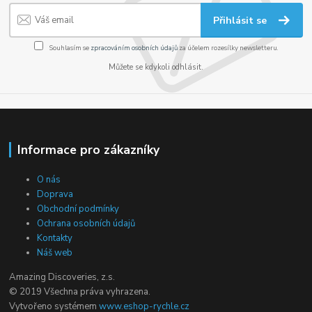
Přihlásit se
Souhlasím se
zpracováním osobních údajů
za účelem rozesílky newsletteru.
Můžete se kdykoli odhlásit.
Informace pro zákazníky
O nás
Doprava
Obchodní podmínky
Ochrana osobních údajů
Kontakty
Náš web
Amazing Discoveries, z.s.
© 2019 Všechna práva vyhrazena.
Vytvořeno systémem
www.eshop-rychle.cz