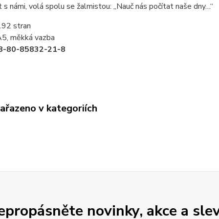
t s námi, volá spolu se žalmistou: „Nauč nás počítat naše dny…“
192 stran
A5, měkká vazba
8-80-85832-21-8
zařazeno v kategoriích
epropásněte novinky, akce a slev