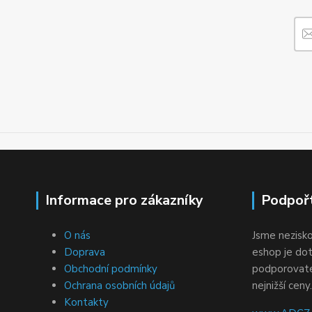
Informace pro zákazníky
Podpoř
O nás
Jsme nezisko
Doprava
eshop je dot
Obchodní podmínky
podporovatel
Ochrana osobních údajů
nejnižší ceny.
Kontakty