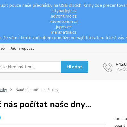
oupit pouze naše
přednášky na USB discích
. Knihy zde prezentovan
listynadeje.cz
adventime.cz
adventorion.cz
jupos.cz
maranatha.cz
, že vám i tímto způsobem pomůžeme najít literaturu, která vás z
web
Jak nakupovat
+420
Hledat
(Po-Čt
nihy
Nauč nás počítat naše dny...
 nás počítat naše dny...
Jarosl
poznání