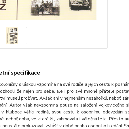
tní specifikace
Koloničný s láskou vzpomíná na své rodiče a jejich cestu k poznání
rozhodli, že nejen pro sebe, ale i pro své mnohé přátele posta
tví museli prožívat. Avšak ani v nejmenším nezahořkli, neboť zá
znání. Autor však nevzpomíná pouze na založení vojkovického 
 v hluboce věřící rodině, svou cestu k osobnímu odevzdání 
é, neboť doba, ve které žil, zahrnovala i válečná léta. Přesto 
 neustále prokazoval, zvlášť v době onoho osobního hledání. Sna