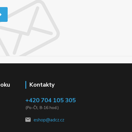
ooku
Kontakty
+420 704 105 305
(Po-Čt, 8-16 hod.)
eshop@adcz.cz