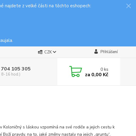
é najdete z velké části na těchto eshopech:
aujala.
Přihlášení
CZK
 704 105 305
0
ks
za
0,00 Kč
, 8-16 hod.)
av Koloničný s láskou vzpomíná na své rodiče a jejich cestu k
 Boží pravdy, na to, jaké změny nastaly na jejich „gruntu“,