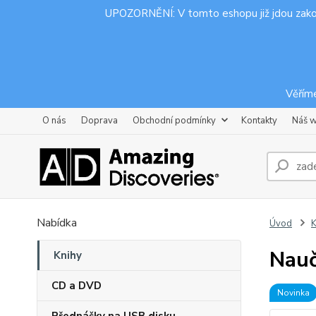
UPOZORNĚNÍ: V tomto eshopu již jdou zak
Věříme
O nás
Doprava
Obchodní podmínky
Kontakty
Náš 
Nabídka
Úvod
K
Nauč
Knihy
CD a DVD
Novinka