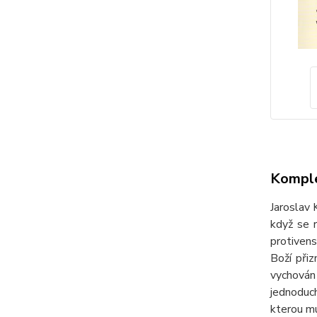
Komple
Jaroslav 
když se 
protivens
Boží při
vychován
jednoduch
kterou mu