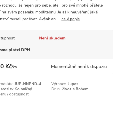
e rozhodli, že nejen pro sebe, ale i pro své mnohé přátele
í na svém pozemku modlitebnu. Je až k neuvěření, jaká
nství museli prožívat. Avšak ani ...
celý popis
tupnost
Není skladem
sme plátci DPH
0 Kč
Momentálně není k dispozici
/
ks
roduktu:
JUP-NNPND-4
Výrobce:
Jupos
Jaroslav Koloničný
Druh:
Život s Bohem
cenu / dostupnost