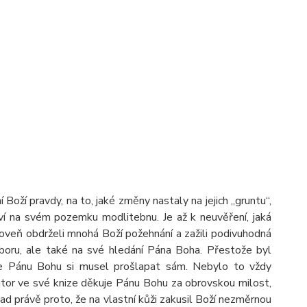
 Boží pravdy, na to, jaké změny nastaly na jejich „gruntu“,
ví na svém pozemku modlitebnu. Je až k neuvěření, jaká
roveň obdrželi mnohá Boží požehnání a zažili podivuhodná
sboru, ale také na své hledání Pána Boha. Přestože byl
se Pánu Bohu si musel prošlapat sám. Nebylo to vždy
autor ve své knize děkuje Pánu Bohu za obrovskou milost,
d právě proto, že na vlastní kůži zakusil Boží nezměrnou