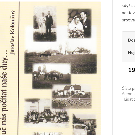
když s
postav
protive
Dos
Nej
19
Číslo p
Autor:
Hlídat 