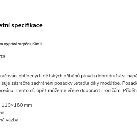
tní specifikace
 vypráví strýček Kim II.
rta
račování oblíbených dětských příběhů plných dobrodružství, napětí
isuje zázračné zachránění posádky letadla díky modlitbě. Posád
ceánu. Tento díl opět můžeme vřele doporučit i rodičům. Příbě
ry 110×180 mm
an
aná vazba