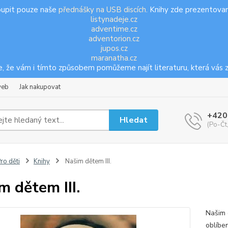
oupit pouze naše
přednášky na USB discích
. Knihy zde prezentovan
listynadeje.cz
adventime.cz
adventorion.cz
jupos.cz
maranatha.cz
, že vám i tímto způsobem pomůžeme najít literaturu, která vás z
web
Jak nakupovat
+420
Hledat
(Po-Čt
ro děti
Knihy
Našim dětem III.
m dětem III.
Našim 
oblíben