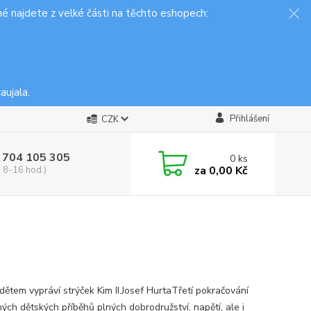
é najdete z velké části na těchto eshopech:
aujala.
Přihlášení
CZK
 704 105 305
0
ks
za
0,00 Kč
, 8-16 hod.)
dětem vypráví strýček Kim II.Josef HurtaTřetí pokračování
ých dětských příběhů plných dobrodružství, napětí, ale i