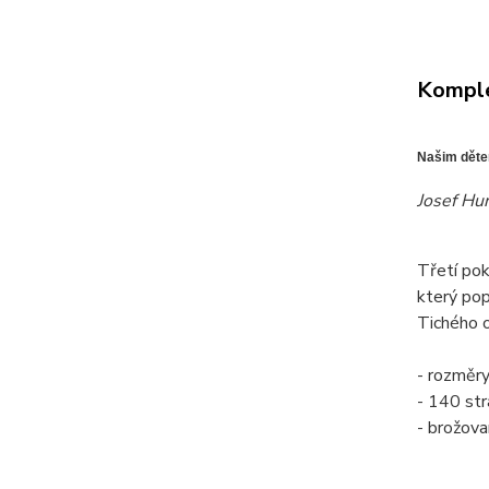
Komple
Našim dětem
Josef Hu
Třetí pok
který pop
Tichého o
- rozmě
- 140 str
- brožov