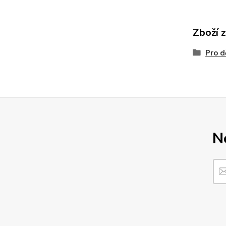
Zboží 
Pro d
N