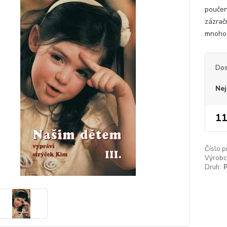
poučení
zázrač
mnoho 
Dos
Nej
11
Číslo p
Výrobc
Druh:
P