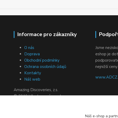
Informace pro zákazníky
Podpoř
O nás
Jsme nezisko
Doprava
eshop je dot
Obchodní podmínky
podporovatel
Ochrana osobních údajů
nejnižší ceny.
Kontakty
www.ADCZ.c
Náš web
Amazing Discoveries, z.s.
© 2019 Všechna práva vyhrazena.
Vytvořeno systémem
www.eshop-
rychle.cz
Náš e-shop a partn