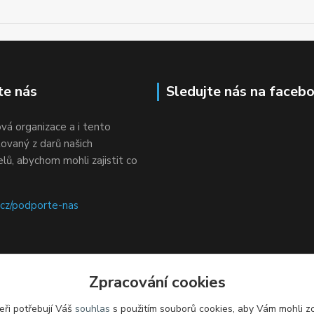
te nás
Sledujte nás na faceb
vá organizace a i tento
ovaný z darů našich
ů, abychom mohli zajistit co
z/podporte-nas
Zpracování cookies
eři potřebují Váš
souhlas
s použitím souborů cookies, aby Vám mohli z