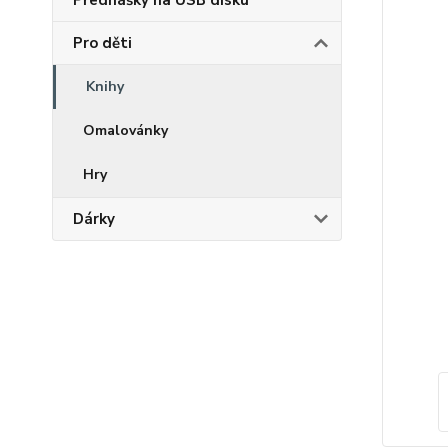
Přednášky na USB disku
Pro děti
Knihy
Omalovánky
Hry
Dárky