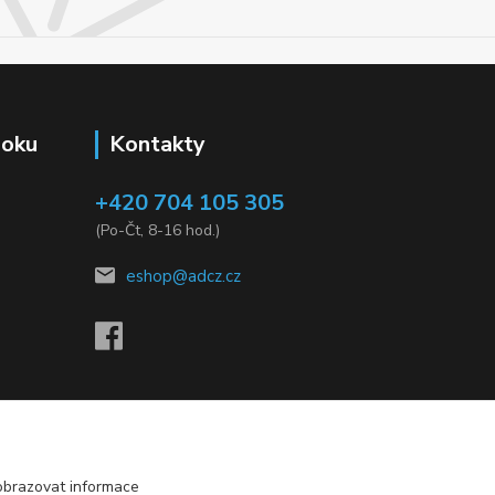
ooku
Kontakty
+420 704 105 305
(Po-Čt, 8-16 hod.)
eshop@adcz.cz
obrazovat informace