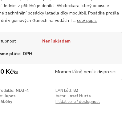
. Jedním z příběhů je deník J. Whiteckara, který popisuje
né zachránění posádky letadla díky modlitbě. Posádka prožila
dní v gumových člunech na vodách T...
celý popis
tupnost
Není skladem
sme plátci DPH
0 Kč
Momentálně není k dispozici
/
ks
roduktu:
ND3-4
EAN kód:
82
e:
Jupos
Autor:
Josef Hurta
říběhy
Hlídat cenu / dostupnost