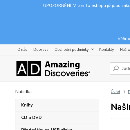
UPOZORNĚNÍ: V tomto eshopu již jdou zak
Věříme
O nás
Doprava
Obchodní podmínky
Kontakty
Náš 
Nabídka
Úvod
P
Naši
Knihy
CD a DVD