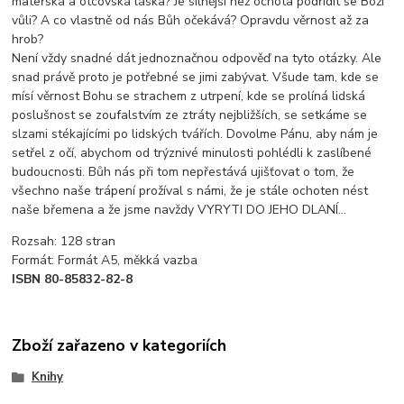
mateřská a otcovská láska? Je silnější než ochota podřídit se Boží
vůli? A co vlastně od nás Bůh očekává? Opravdu věrnost až za
hrob?
Není vždy snadné dát jednoznačnou odpověď na tyto otázky. Ale
snad právě proto je potřebné se jimi zabývat. Všude tam, kde se
mísí věrnost Bohu se strachem z utrpení, kde se prolíná lidská
poslušnost se zoufalstvím ze ztráty nejbližších, se setkáme se
slzami stékajícími po lidských tvářích. Dovolme Pánu, aby nám je
setřel z očí, abychom od trýznivé minulosti pohlédli k zaslíbené
budoucnosti. Bůh nás při tom nepřestává ujišťovat o tom, že
všechno naše trápení prožíval s námi, že je stále ochoten nést
naše břemena a že jsme navždy VYRYTI DO JEHO DLANÍ…
Rozsah: 128 stran
Formát: Formát A5, měkká vazba
ISBN 80-85832-82-8
Zboží zařazeno v kategoriích
Knihy