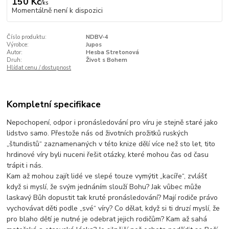
150 Kč
/
ks
Momentálně není k dispozici
Číslo produktu:
NDBV-4
Výrobce:
Jupos
Autor:
Hesba Stretonová
Druh:
Život s Bohem
Hlídat cenu / dostupnost
Kompletní specifikace
Nepochopení, odpor i pronásledování pro víru je stejně staré jako
lidstvo samo. Přestože nás od životních prožitků ruských
„štundistů“ zaznamenaných v této knize dělí více než sto let, tito
hrdinové víry byli nuceni řešit otázky, které mohou čas od času
trápit i nás.
Kam až mohou zajít lidé ve slepé touze vymýtit „kacíře“, zvlášť
když si myslí, že svým jednáním slouží Bohu? Jak vůbec může
laskavý Bůh dopustit tak kruté pronásledování? Mají rodiče právo
vychovávat děti podle „své“ víry? Co dělat, když si ti druzí myslí, že
pro blaho dětí je nutné je odebrat jejich rodičům? Kam až sahá