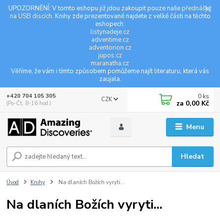
UPOZORNĚNÍ: V tomto eshopu již jdou zakoupit pouze naše
přednášky
na USB discích
. Knihy zde prezentované najdete z velké části na těchto
eshopech:
listynadeje.cz
adventime.cz
adventorion.cz
jupos.cz
maranatha.cz
Věříme, že vám i tímto způsobem pomůžeme najít literaturu, která vás
zaujala.
0
ks
+420 704 105 305
CZK
za
0,00 Kč
(Po-Čt, 8-16 hod.)
Menu
Hledat
Úvod
Knihy
Na dlaních Božích vyryti...
Na dlaních Božích vyryti...