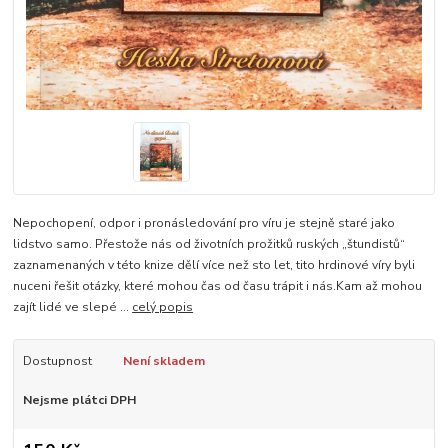
Nepochopení, odpor i pronásledování pro víru je stejně staré jako
lidstvo samo. Přestože nás od životních prožitků ruských „štundistů“
zaznamenaných v této knize dělí více než sto let, tito hrdinové víry byli
nuceni řešit otázky, které mohou čas od času trápit i nás.Kam až mohou
zajít lidé ve slepé ...
celý popis
Dostupnost
Není skladem
Nejsme plátci DPH