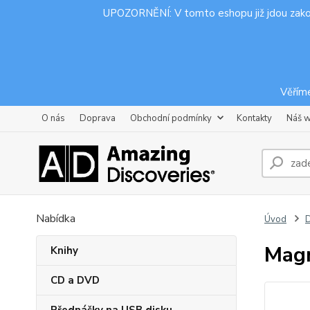
UPOZORNĚNÍ: V tomto eshopu již jdou zak
Věříme
O nás
Doprava
Obchodní podmínky
Kontakty
Náš 
Nabídka
Úvod
D
Magn
Knihy
CD a DVD