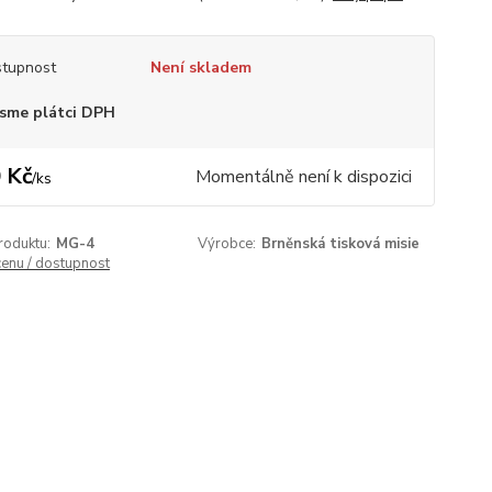
tupnost
Není skladem
sme plátci DPH
 Kč
Momentálně není k dispozici
/
ks
roduktu:
MG-4
Výrobce:
Brněnská tisková misie
cenu / dostupnost