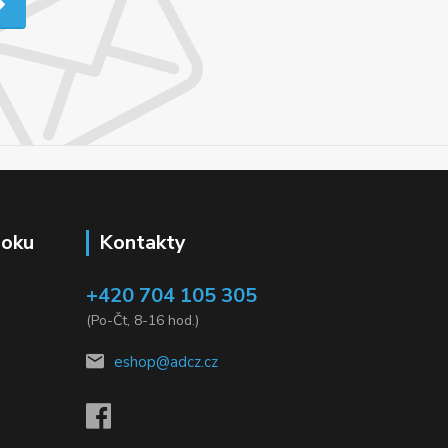
ooku
Kontakty
+420 704 105 305
(Po-Čt, 8-16 hod.)
eshop@adcz.cz