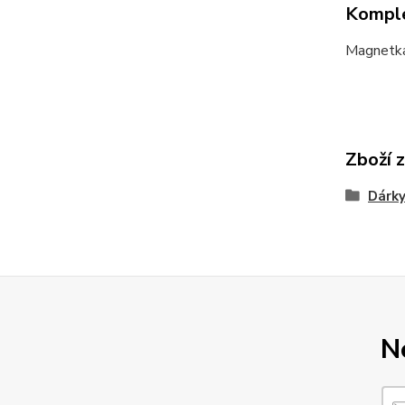
Komple
Magnetk
Zboží 
Dárk
N