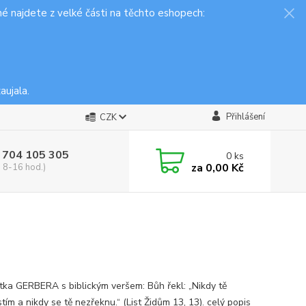
é najdete z velké části na těchto eshopech:
aujala.
Přihlášení
CZK
 704 105 305
0
ks
za
0,00 Kč
, 8-16 hod.)
ka GERBERA s biblickým veršem: Bůh řekl: „Nikdy tě
tím a nikdy se tě nezřeknu.“ (List Židům 13, 13).
celý popis