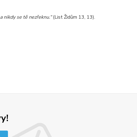
a nikdy se tě nezřeknu.“
(List Židům 13, 13).
y!