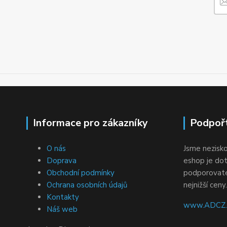
Informace pro zákazníky
Podpoř
O nás
Jsme nezisko
Doprava
eshop je dot
Obchodní podmínky
podporovatel
Ochrana osobních údajů
nejnižší ceny.
Kontakty
www.ADCZ.c
Náš web