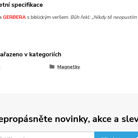
tní specifikace
a
GERBERA
s biblickým veršem:
Bůh řekl: „Nikdy tě neopustím 
zařazeno v kategoriích
y
Magnetky
epropásněte novinky, akce a slev