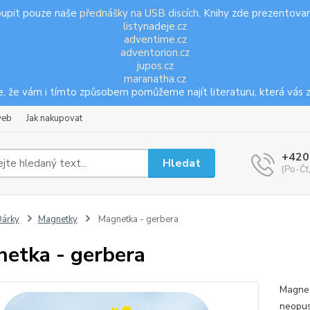
oupit pouze naše
přednášky na USB discích
. Knihy zde prezentovan
listynadeje.cz
adventime.cz
adventorion.cz
jupos.cz
maranatha.cz
, že vám i tímto způsobem pomůžeme najít literaturu, která vás z
web
Jak nakupovat
+420
Hledat
(Po-Čt
árky
Magnetky
Magnetka - gerbera
etka - gerbera
Magnet
neopus