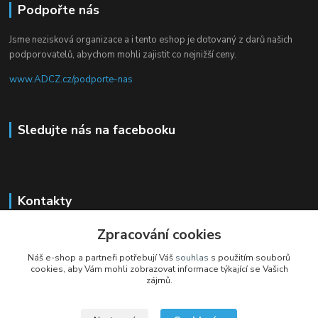
Podpořte nás
Jsme nezisková organizace a i tento eshop je dotovaný z darů našich
podporovatelů, abychom mohli zajistit co nejnižší ceny.
www.ADCZ.cz/podporte-nas
Sledujte nás na facebooku
Kontakty
Zpracování cookies
+420 704 105 305
(Po-Čt, 8-16 hod.)
Náš e-shop a partneři potřebují Váš
souhlas
s použitím souborů
cookies, aby Vám mohli zobrazovat informace týkající se Vašich
eshop@adcz.cz
zájmů.