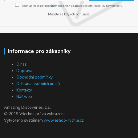
Souhlasím se
zpracováním osobních údajů
za účelem rozesílky newsletteru.
Můžete se kdykoli odhlásit.
Informace pro zákazníky
O nás
Doprava
Obchodní podmínky
Ochrana osobních údajů
Kontakty
Náš web
Amazing Discoveries, z.s.
© 2019 Všechna práva vyhrazena.
Vytvořeno systémem
www.eshop-rychle.cz