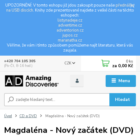
UPOZORNĚNÍ: V tomto eshopu již jdou zakoupit pouze naše
přednášky
na USB discích
. Knihy zde prezentované najdete z velké části na těchto
eshopech:
listynadeje.cz
adventime.cz
adventorion.cz
jupos.cz
maranatha.cz
Věříme, že vám i tímto způsobem pomůžeme najít literaturu, která vás
zaujala.
0
ks
+420 704 105 305
CZK
za
0,00 Kč
(Po-Čt, 8-16 hod.)
Menu
Hledat
Úvod
CD a DVD
Magdaléna - Nový začátek (DVD)
Magdaléna - Nový začátek (DVD)