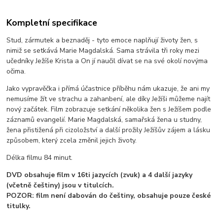
Kompletní specifikace
Stud, zármutek a beznaděj - tyto emoce naplňují životy žen, s
nimiž se setkává Marie Magdalská. Sama strávila tři roky mezi
učedníky Ježíše Krista a On jí naučil dívat se na své okolí novýma
očima.
Jako vypravěčka i přímá účastnice příběhu nám ukazuje, že ani my
nemusíme žít ve strachu a zahanbení, ale díky Ježíši můžeme najít
nový začátek. Film zobrazuje setkání několika žen s Ježíšem podle
záznamů evangelií. Marie Magdalská, samařská žena u studny,
žena přistižená při cizoložství a další prožily Ježíšův zájem a lásku
způsobem, který zcela změnil jejich životy.
Délka filmu 84 minut.
DVD obsahuje film v 16ti jazycích (zvuk) a 4 další jazyky
(včetně češtiny) jsou v titulcích.
POZOR: film není dabován do češtiny, obsahuje pouze české
titulky.