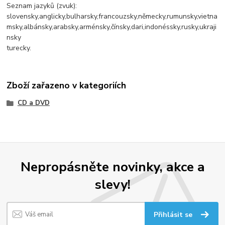
Seznam jazyků (zvuk):
slovensky,anglicky,bulharsky,francouzsky,německy,rumunsky,vietna
msky,albánsky,arabsky,arménsky,čínsky,dari,indonéssky,rusky,ukraji
nsky
turecky.
Zboží zařazeno v kategoriích
CD a DVD
Nepropásněte novinky, akce a
slevy!
Přihlásit se