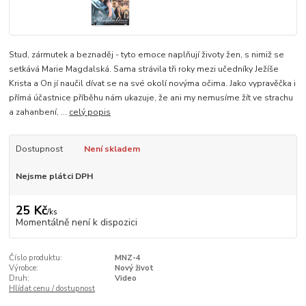
Stud, zármutek a beznaděj - tyto emoce naplňují životy žen, s nimiž se
setkává Marie Magdalská. Sama strávila tři roky mezi učedníky Ježíše
Krista a On jí naučil dívat se na své okolí novýma očima. Jako vypravěčka i
přímá účastnice příběhu nám ukazuje, že ani my nemusíme žít ve strachu
a zahanbení, ...
celý popis
Dostupnost
Není skladem
Nejsme plátci DPH
25 Kč
/
ks
Momentálně není k dispozici
Číslo produktu:
MNZ-4
Výrobce:
Nový život
Druh:
Video
Hlídat cenu / dostupnost