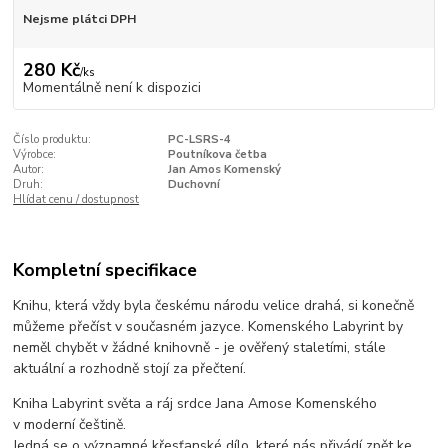
Nejsme plátci DPH
280 Kč
/
ks
Momentálně není k dispozici
Číslo produktu:
PC-LSRS-4
Výrobce:
Poutníkova četba
Autor:
Jan Amos Komenský
Druh:
Duchovní
Hlídat cenu / dostupnost
Kompletní specifikace
Knihu, která vždy byla českému národu velice drahá, si konečně
můžeme přečíst v současném jazyce. Komenského Labyrint by
neměl chybět v žádné knihovně - je ověřený staletími, stále
aktuální a rozhodně stojí za přečtení.
Kniha Labyrint světa a ráj srdce Jana Amose Komenského
v moderní češtině.
Jedná se o významné křesťanské dílo, které nás přivádí zpět ke