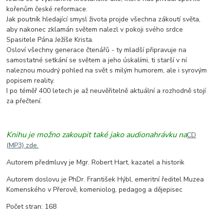
kořenům české reformace.
Jak poutník hledající smysl života projde všechna zákoutí světa,
aby nakonec zklamán světem nalezl v pokoji svého srdce
Spasitele Pána Ježíše Krista.
Osloví všechny generace čtenářů - ty mladší připravuje na
samostatné setkání se světem a jeho úskalími, ti starší v ní
naleznou moudrý pohled na svět s milým humorem, ale i syrovým
popisem reality.
I po téměř 400 letech je až neuvěřitelně aktuální a rozhodně stojí
za přečtení.
Knihu je možno zakoupit také jako audionahrávku na
CD
(MP3) zde.
Autorem předmluvy je Mgr. Robert Hart, kazatel a historik
Autorem doslovu je PhDr. František Hýbl, emeritní ředitel Muzea
Komenského v Přerově, komeniolog, pedagog a dějepisec
Počet stran: 168