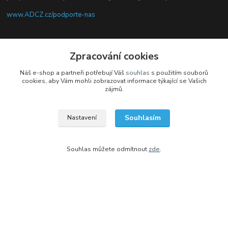
www.ADCZ.cz/podporte-nas
Sledujte nás na facebooku
Zpracování cookies
Náš e-shop a partneři potřebují Váš
souhlas
s použitím souborů
cookies, aby Vám mohli zobrazovat informace týkající se Vašich
zájmů.
Kontakty
Souhlasím
Nastavení
+420 704 105 305
(Po-Čt, 8-16 hod.)
Souhlas můžete odmítnout
zde
.
eshop@adcz.cz
Vytvořeno na
Eshop-rychle.cz