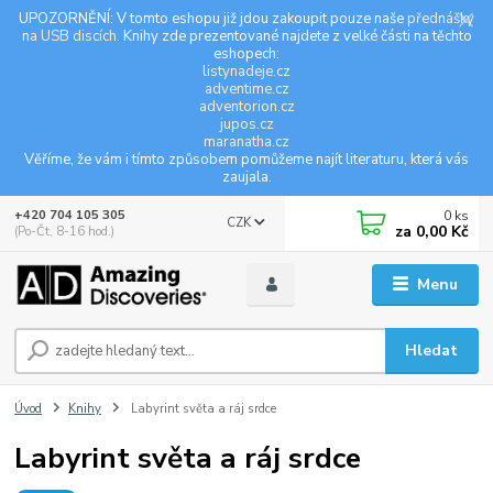
UPOZORNĚNÍ: V tomto eshopu již jdou zakoupit pouze naše
přednášky
na USB discích
. Knihy zde prezentované najdete z velké části na těchto
eshopech:
listynadeje.cz
adventime.cz
adventorion.cz
jupos.cz
maranatha.cz
Věříme, že vám i tímto způsobem pomůžeme najít literaturu, která vás
zaujala.
0
ks
+420 704 105 305
CZK
za
0,00 Kč
(Po-Čt, 8-16 hod.)
Menu
Hledat
Úvod
Knihy
Labyrint světa a ráj srdce
Labyrint světa a ráj srdce