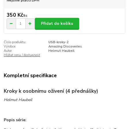
Nejsme plátci DPH
350 Kč
/
ks
Přidat do košíku
Číslo produktu:
USB-kroky-2
Výrobce:
Amazing Discoveries
Autor:
Helmut Haubeil
Hlídat cenu / dostupnost
Kompletní specifikace
Kroky k osobnímu oživení (4 přednášky)
Helmut Haubeil
Popis série: