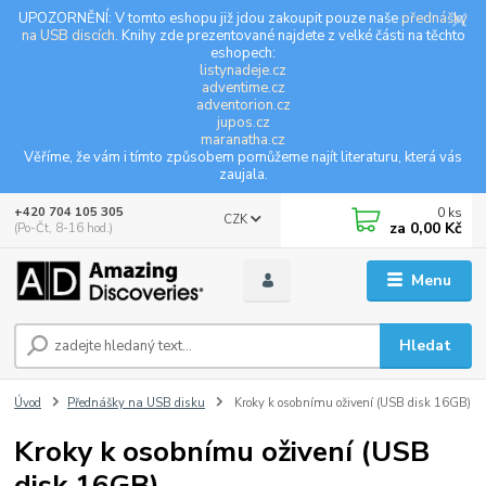
UPOZORNĚNÍ: V tomto eshopu již jdou zakoupit pouze naše
přednášky
na USB discích
. Knihy zde prezentované najdete z velké části na těchto
eshopech:
listynadeje.cz
adventime.cz
adventorion.cz
jupos.cz
maranatha.cz
Věříme, že vám i tímto způsobem pomůžeme najít literaturu, která vás
zaujala.
0
ks
+420 704 105 305
CZK
za
0,00 Kč
(Po-Čt, 8-16 hod.)
Menu
Hledat
Úvod
Přednášky na USB disku
Kroky k osobnímu oživení (USB disk 16GB)
Kroky k osobnímu oživení (USB
disk 16GB)