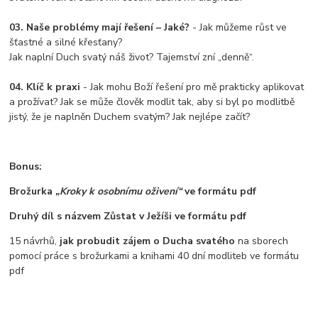
03. Naše problémy mají řešení – Jaké?
- Jak můžeme růst ve
šťastné a silné křesťany?
Jak naplní Duch svatý náš život? Tajemství zní „denně“.
04. Klíč k praxi
- Jak mohu Boží řešení pro mě prakticky aplikovat
a prožívat? Jak se může člověk modlit tak, aby si byl po modlitbě
jistý, že je naplněn Duchem svatým? Jak nejlépe začít?
Bonus:
Brožurka
„Kroky k osobnímu oživení“
ve formátu pdf
Druhý díl s názvem Zůstat v Ježíši ve formátu pdf
15 návrhů,
jak probudit zájem o Ducha svatého
na sborech
pomocí práce s brožurkami a knihami 40 dní modliteb ve formátu
pdf