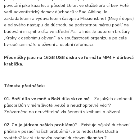
povolání jako kazatel a působil 16 let ve službě pro církev. Poté
vedl adventistický domov důchodců v Bad Aibling. Je
zakladatelem a vydavatelem časopisu Missionsbrief (Misijní dopis)
a od svého nástupu do důchodu se podstatnou měrou podílí na
budování misijního díla ve střední Asii a Indii. Je autorem brožury
„Kroky k osobnímu oživení“ a v součastnosti organizuje po celé
Evropě semináře o oživení a osobní reformaci.
Přednášky jsou na 16GB USB disku ve formátu MP4 + dárková
krabička.
Témata přednášek:
01. Boží dílo ve mně a Boží dílo skrze mě
- Za jakých okolností
působí Bůh v mém životě „velké a neuchopitelné věci“?
Znázorněno na neuvěřitelné zkušenosti s knihami o oživení.
02. Co je jádrem našich problémů?
- Existuje nějaká duchovní
příčina v pozadí našich problémů? Je to nedostatek Ducha
svatého? Jak si stanovím osobní duchovní diagnózu?