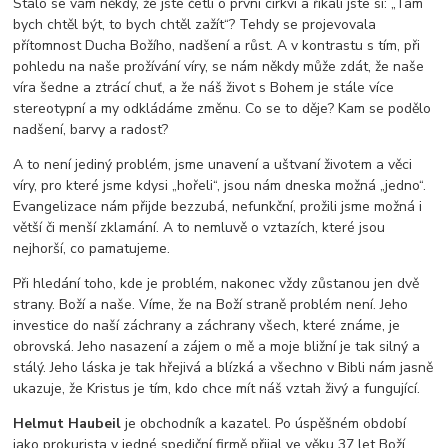
Stalo se vám někdy, že jste četli o první církvi a říkali jste si: „Tam
bych chtěl být, to bych chtěl zažít“? Tehdy se projevovala
přítomnost Ducha Božího, nadšení a růst. A v kontrastu s tím, při
pohledu na naše prožívání víry, se nám někdy může zdát, že naše
víra šedne a ztrácí chuť, a že náš život s Bohem je stále více
stereotypní a my odkládáme změnu. Co se to děje? Kam se podělo
nadšení, barvy a radost?
A to není jediný problém, jsme unavení a uštvaní životem a věci
víry, pro které jsme kdysi „hořeli“, jsou nám dneska možná „jedno“.
Evangelizace nám přijde bezzubá, nefunkční, prožili jsme možná i
větší či menší zklamání. A to nemluvě o vztazích, které jsou
nejhorší, co pamatujeme.
Při hledání toho, kde je problém, nakonec vždy zůstanou jen dvě
strany. Boží a naše. Víme, že na Boží straně problém není. Jeho
investice do naší záchrany a záchrany všech, které známe, je
obrovská. Jeho nasazení a zájem o mě a moje bližní je tak silný a
stálý. Jeho láska je tak hřejivá a blízká a všechno v Bibli nám jasně
ukazuje, že Kristus je tím, kdo chce mít náš vztah živý a fungující.
Helmut Haubeil
je obchodník a kazatel. Po úspěšném období
jako prokurista v jedné spediční firmě přijal ve věku 37 let Boží