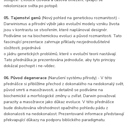
rekolonizace světa po potopě.
05. Tajemství genů
(Nový pohled na genetickou rozmanitost) -
Darwinismus a přírodní výběr jako evoluční modely vzniku života
jsou v kontrastu se stvořením, které naplánoval designér.
Podíváme se na biochemickou evoluci a původ rozmanitosti. Tato
fascinující prezentace zahrnuje příklady nezjednodušitelné
složitosti, pojednává
o jádru genetických problémů, které v evoluční teorii nastávají.
Tato přednáška je prezentována jednoduše, aby tyto principy
dokázal pochopit i ne-vědec.
06. Původ degenerace
(Narušení systému přírody) - V této
přednášce si přiblížíme přechod z dokonalého na nedokonalý svět,
původ smrti a masožravosti, a detailně se podíváme na
biochemické a morfologické změny u zvířat. Darwin považoval
parazity a masožravce jako důkaz evoluce. V této přednášce
bude diskutována věrohodnost opačného pohledu pádu z
dokonalosti na nedokonalost. Prezentované informace představují
překvapující důkazy na podporu biblického paradigmatu.