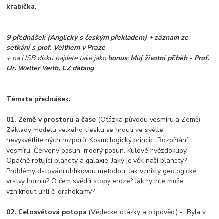
krabička.
9 přednášek
(Anglicky s českým překladem)
+ záznam ze
setkání s prof. Veithem v Praze
+ na USB disku najdete také jako
bonus
:
Můj životní příběh - Prof.
Dr. Walter Veith, CZ dabing
Témata přednášek:
01. Země v prostoru a čase
(Otázka původu vesmíru a Země) -
Základy modelu velkého třesku se hroutí ve světle
nevysvětlitelných rozporů. Kosmologický princip. Rozpínání
vesmíru. Červený posun, modrý posun. Kulové hvězdokupy.
Opačně rotující planety a galaxie. Jaký je věk naší planety?
Problémy datování uhlíkovou metodou. Jak vznikly geologické
vrstvy hornin? O čem svědčí stopy eroze? Jak rychle může
vzniknout uhlí či drahokamy?
02. Celosvětová potopa
(Vědecké otázky a odpovědi) - Byla v