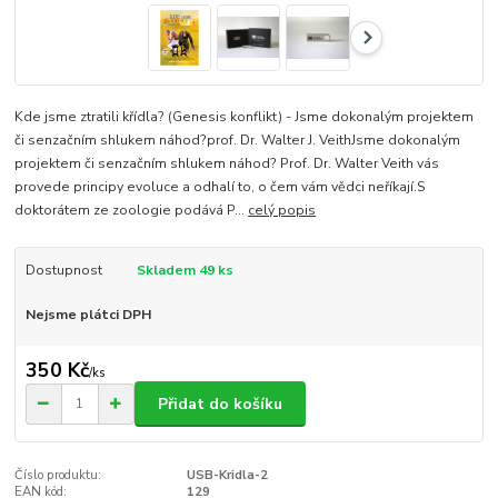
Kde jsme ztratili křídla? (Genesis konflikt) - Jsme dokonalým projektem
či senzačním shlukem náhod?prof. Dr. Walter J. VeithJsme dokonalým
projektem či senzačním shlukem náhod? Prof. Dr. Walter Veith vás
provede principy evoluce a odhalí to, o čem vám vědci neříkají.S
doktorátem ze zoologie podává P...
celý popis
Dostupnost
Skladem 49 ks
Nejsme plátci DPH
350 Kč
/
ks
Přidat do košíku
Číslo produktu:
USB-Kridla-2
EAN kód:
129