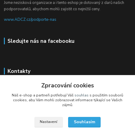
Jsme nezisková organizace a i tento eshop je dotovaný z darů našich
podporovatelů, abychom mohli zajistit co nejnižší ceny.
www.ADCZ.cz/podporte-nas
Sledujte nás na facebooku
Kontakty
+420 704 105 305
Zpracování cookies
(Po-Čt, 8-16 hod.)
Náš e-shop a partneři potřebují Váš
souhlas
s použitím souborů
cookies, aby Vám mohli zobrazovat informace týkající se Vašich
eshop@adcz.cz
zájmů.
Souhlasím
Nastavení