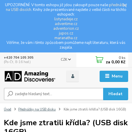
UPOZORNĚNÍ: V tomto eshopu již jdou zakoupit pouze naše
přednášky
na USB discích
. Knihy zde prezentované najdete z velké části na těchto
eshopech:
listynadeje.cz
adventime.cz
adventorion.cz
jupos.cz
maranatha.cz
Věříme, že vám i tímto způsobem pomůžeme najít literaturu, která vás
zaujala.
0
ks
+420 704 105 305
CZK
za
0,00 Kč
(Po-Čt, 8-16 hod.)
Menu
Hledat
Úvod
Přednášky na USB disku
Kde jsme ztratili křídla? (USB disk 16GB)
Kde jsme ztratili křídla? (USB disk
16GB)