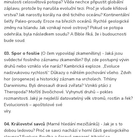
minulosti celosvětová potopa? Věda nechce připustit globální
záplavu, protože by narušila evoluční tezi. Proč je všude křídová
vrstva? Jak narostly korály na dně tichého oceánu? Kontinentální
šelfy. Paleo-proudy. Eroze na březích oceánů. Rychlé geologické
změny na Islandu. Jak vznikají nové ostrovy? Pokud se potopa
odehrála, byla následkem soudu? A Bible říká, že i budoucnosti
bude soud.
03. Spor o fosilie
(O čem vypovídají zkameněliny) - Jaká jsou
svědectví fosilního záznamu zkamenělin? Byl zde postupný vývin
druhů nebo vzniklo vše naráz? Kambrická exploze. „Evoluce
nadzvukovou rychlostí.“ Důkazy o náhlém pochování všeho. Zdvih
hor (orogeneze) a historický záznam na vrcholech. Trhliny
Darwinismu. Byli dinosauři dravá zvířata? Vznikli ptáci z
Theropoda? Mořští živočichové. Vyhynutí druhů – pokles
rozmanitosti. Jaký je nejdelší datovatelný věk stromů, rostlin a řek?
Evolucionisti – apoštolové své
víry.
04. Království savců
(Marné hledání mezičlánků) - Jak je s to
dobou ledovou? Proč se savci nachází v horní části geologického
sloupce? Evoluce člověka a časová omezení, týkající se