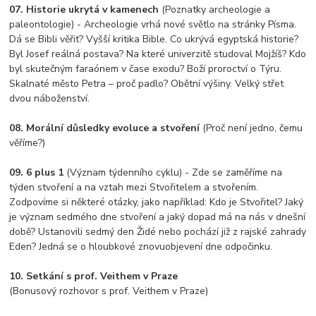
07. Historie ukrytá v kamenech
(Poznatky archeologie a
paleontologie) - Archeologie vrhá nové světlo na stránky Písma.
Dá se Bibli věřit? Vyšší kritika Bible. Co ukrývá egyptská historie?
Byl Josef reálná postava? Na které univerzitě studoval Mojžíš? Kdo
byl skutečným faraónem v čase exodu? Boží proroctví o Týru.
Skalnaté město Petra – proč padlo? Obětní výšiny. Velký střet
dvou náboženství.
08. Morální důsledky evoluce a stvoření
(Proč není jedno, čemu
věříme?)
09. 6 plus 1
(Význam týdenního cyklu) - Zde se zaměříme na
týden stvoření a na vztah mezi Stvořitelem a stvořením.
Zodpovíme si některé otázky, jako například: Kdo je Stvořitel? Jaký
je význam sedmého dne stvoření a jaký dopad má na nás v dnešní
době? Ustanovili sedmý den Židé nebo pochází již z rajské zahrady
Eden? Jedná se o hloubkové znovuobjevení dne odpočinku.
10. Setkání s prof. Veithem v Praze
(Bonusový rozhovor s prof. Veithem v Praze)