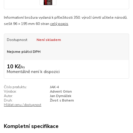
Informativní brožura vydaná k příležitosti 350. výročí úmrtí učitele národů.
sešit 96 × 195 mm 60 stran
celý popis
Dostupnost
Není skladem
Nejsme plátci DPH
10 Kč
/
ks
Momentálně není k dispozici
Číslo produktu:
JAK-4
Výrobce:
Advent Orion
Autor:
Jan Dymáček
Druh:
Život s Bohem
Hlídat cenu / dostupnost
Kompletní specifikace