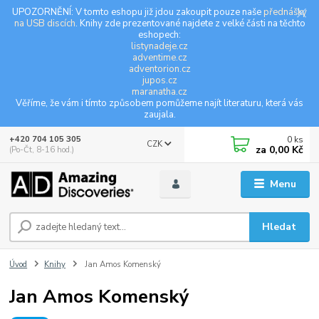
UPOZORNĚNÍ: V tomto eshopu již jdou zakoupit pouze naše
přednášky
na USB discích
. Knihy zde prezentované najdete z velké části na těchto
eshopech:
listynadeje.cz
adventime.cz
adventorion.cz
jupos.cz
maranatha.cz
Věříme, že vám i tímto způsobem pomůžeme najít literaturu, která vás
zaujala.
0
ks
+420 704 105 305
CZK
za
0,00 Kč
(Po-Čt, 8-16 hod.)
Menu
Hledat
Úvod
Knihy
Jan Amos Komenský
Jan Amos Komenský