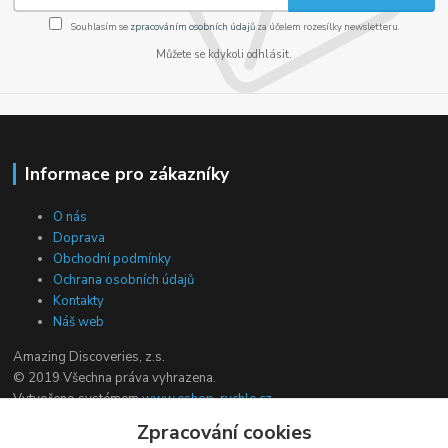
Souhlasím se
zpracováním osobních údajů
za účelem rozesílky newsletteru.
Můžete se kdykoli odhlásit.
Informace pro zákazníky
O nás
Doprava
Obchodní podmínky
Ochrana osobních údajů
Kontakty
Náš web
Amazing Discoveries, z.s.
© 2019 Všechna práva vyhrazena.
Vytvořeno systémem
www.eshop-rychle.cz
Zpracování cookies