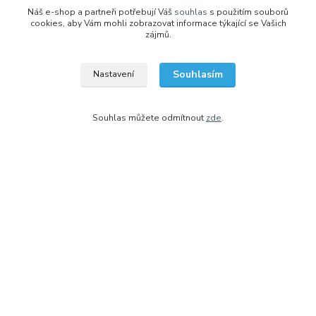
Náš e-shop a partneři potřebují Váš
souhlas
s použitím souborů
Podpořte nás
cookies, aby Vám mohli zobrazovat informace týkající se Vašich
zájmů.
Jsme nezisková organizace a i tento eshop je dotovaný z darů našich
podporovatelů, abychom mohli zajistit co nejnižší ceny.
Souhlasím
Nastavení
www.ADCZ.cz/podporte-nas
Souhlas můžete odmítnout
zde
.
Sledujte nás na facebooku
Kontakty
+420 704 105 305
(Po-Čt, 8-16 hod.)
eshop@adcz.cz