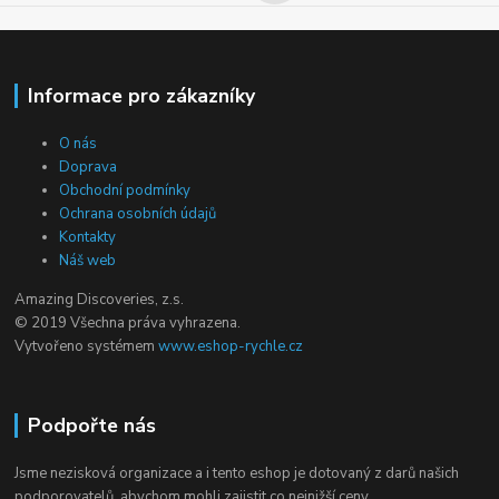
Informace pro zákazníky
O nás
Doprava
Obchodní podmínky
Ochrana osobních údajů
Kontakty
Náš web
Amazing Discoveries, z.s.
© 2019 Všechna práva vyhrazena.
Vytvořeno systémem
www.eshop-rychle.cz
Podpořte nás
Jsme nezisková organizace a i tento eshop je dotovaný z darů našich
podporovatelů, abychom mohli zajistit co nejnižší ceny.