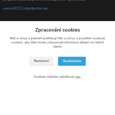
www.ADCZ.cz/podporte-nas
Sledujte nás na facebooku
Zpracování cookies
Náš e-shop a partneři potřebují Váš
souhlas
s použitím souborů
cookies, aby Vám mohli zobrazovat informace týkající se Vašich
zájmů.
Kontakty
Souhlasím
Nastavení
+420 704 105 305
(Po-Čt, 8-16 hod.)
Souhlas můžete odmítnout
zde
.
eshop@adcz.cz
Vytvořeno na
Eshop-rychle.cz