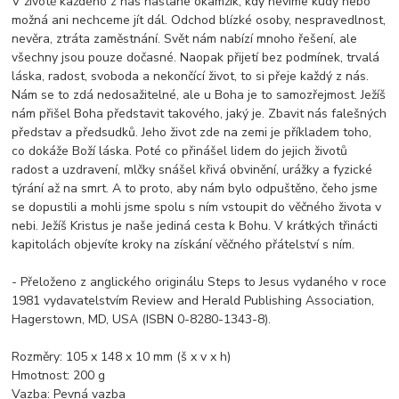
V životě každého z nás nastane okamžik, kdy nevíme kudy nebo
možná ani nechceme jít dál. Odchod blízké osoby, nespravedlnost,
nevěra, ztráta zaměstnání. Svět nám nabízí mnoho řešení, ale
všechny jsou pouze dočasné. Naopak přijetí bez podmínek, trvalá
láska, radost, svoboda a nekončící život, to si přeje každý z nás.
Nám se to zdá nedosažitelné, ale u Boha je to samozřejmost. Ježíš
nám přišel Boha představit takového, jaký je. Zbavit nás falešných
představ a předsudků. Jeho život zde na zemi je příkladem toho,
co dokáže Boží láska. Poté co přinášel lidem do jejich životů
radost a uzdravení, mlčky snášel křivá obvinění, urážky a fyzické
týrání až na smrt. A to proto, aby nám bylo odpuštěno, čeho jsme
se dopustili a mohli jsme spolu s ním vstoupit do věčného života v
nebi. Ježíš Kristus je naše jediná cesta k Bohu. V krátkých třinácti
kapitolách objevíte kroky na získání věčného přátelství s ním.
- Přeloženo z anglického originálu Steps to Jesus vydaného v roce
1981 vydavatelstvím Review and Herald Publishing Association,
Hagerstown, MD, USA (ISBN 0-8280-1343-8).
Rozměry: 105 x 148 x 10 mm (š x v x h)
Hmotnost: 200 g
Vazba: Pevná vazba