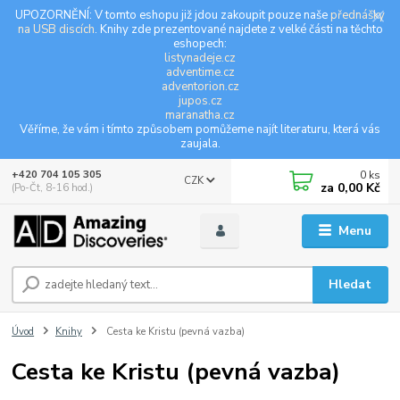
UPOZORNĚNÍ: V tomto eshopu již jdou zakoupit pouze naše
přednášky
na USB discích
. Knihy zde prezentované najdete z velké části na těchto
eshopech:
listynadeje.cz
adventime.cz
adventorion.cz
jupos.cz
maranatha.cz
Věříme, že vám i tímto způsobem pomůžeme najít literaturu, která vás
zaujala.
0
ks
+420 704 105 305
CZK
za
0,00 Kč
(Po-Čt, 8-16 hod.)
Menu
Hledat
Úvod
Knihy
Cesta ke Kristu (pevná vazba)
Cesta ke Kristu (pevná vazba)