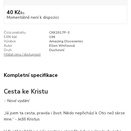
40 Kč
/
ks
Momentálně není k dispozici
Číslo produktu:
CKK2017P-3
EAN kód:
196
Výrobce:
Amazing Discoveries
Autor:
Ellen Whiteová
Druh:
Duchovní
Hlídat cenu / dostupnost
Kompletní specifikace
Cesta ke Kristu
- Nové vydání
„Já jsem ta cesta, pravda i život. Nikdo nepřichází k Otci než skrze
mne.“ - Ježíš Kristus