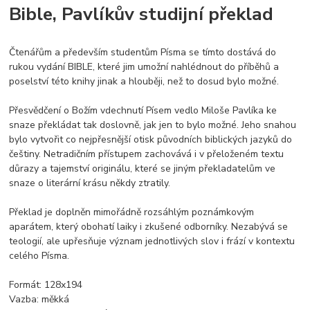
Bible, Pavlíkův studijní překlad
Čtenářům a především studentům Písma se tímto dostává do
rukou vydání BIBLE, které jim umožní nahlédnout do příběhů a
poselství této knihy jinak a hlouběji, než to dosud bylo možné.
Přesvědčení o Božím vdechnutí Písem vedlo Miloše Pavlíka ke
snaze překládat tak doslovně, jak jen to bylo možné. Jeho snahou
bylo vytvořit co nejpřesnější otisk původních biblických jazyků do
češtiny. Netradičním přístupem zachovává i v přeloženém textu
důrazy a tajemství originálu, které se jiným překladatelům ve
snaze o literární krásu někdy ztratily.
Překlad je doplněn mimořádně rozsáhlým poznámkovým
aparátem, který obohatí laiky i zkušené odborníky. Nezabývá se
teologií, ale upřesňuje význam jednotlivých slov i frází v kontextu
celého Písma.
Formát: 128x194
Vazba:
měkká