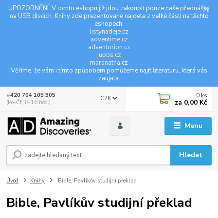
UPOZORNĚNÍ: V tomto eshopu již jdou zakoupit pouze naše
přednášky
na USB discích
. Knihy zde prezentované najdete z velké části na těchto
eshopech:
listynadeje.cz
adventime.cz
adventorion.cz
jupos.cz
maranatha.cz
Věříme, že vám i tímto způsobem pomůžeme najít literaturu, která vás
zaujala.
0
ks
+420 704 105 305
CZK
za
0,00 Kč
(Po-Čt, 8-16 hod.)
Menu
Hledat
Úvod
Knihy
Bible, Pavlíkův studijní překlad
Bible, Pavlíkův studijní překlad