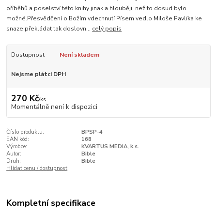
příběhů a poselství této knihy jinak a hlouběji, než to dosud bylo
možné.Přesvědčení o Božím vdechnutí Písem vedlo Miloše Pavlíka ke
snaze překládat tak doslovn...
celý popis
Dostupnost
Není skladem
Nejsme plátci DPH
270 Kč
/
ks
Momentálně není k dispozici
Číslo produktu:
BPSP-4
EAN kód:
168
Výrobce:
KVARTUS MEDIA, k.s.
Autor:
Bible
Druh:
Bible
Hlídat cenu / dostupnost
Kompletní specifikace