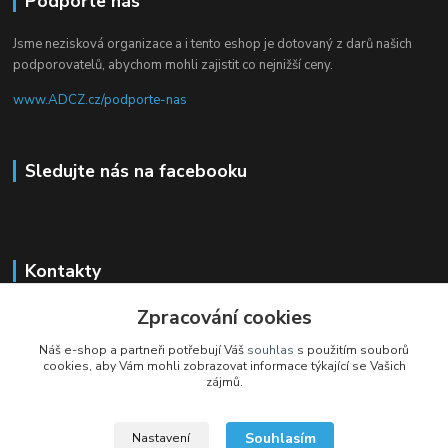
Podpořte nás
Jsme nezisková organizace a i tento eshop je dotovaný z darů našich
podporovatelů, abychom mohli zajistit co nejnižší ceny.
www.ADCZ.cz/podporte-nas
Sledujte nás na facebooku
Kontakty
Zpracování cookies
+420 704 105 305
(Po-Čt, 8-16 hod.)
Náš e-shop a partneři potřebují Váš
souhlas
s použitím souborů
cookies, aby Vám mohli zobrazovat informace týkající se Vašich
eshop@adcz.cz
zájmů.
Souhlasím
Nastavení